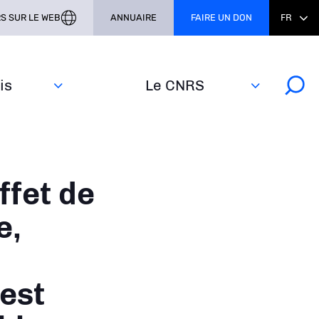
S SUR LE WEB
ANNUAIRE
FAIRE UN DON
FR
s‎
Le CNRS
ffet de
e,
'est