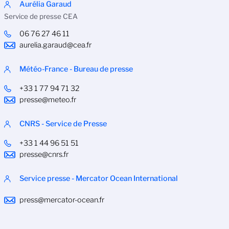
Aurélia Garaud
Service de presse CEA
06 76 27 46 11
aurelia.garaud@cea.fr
Météo-France - Bureau de presse
+33 1 77 94 71 32
presse@meteo.fr
CNRS - Service de Presse
+33 1 44 96 51 51
presse@cnrs.fr
Service presse - Mercator Ocean International
press@mercator-ocean.fr