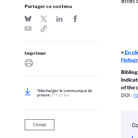
effet 
Partager ce contenu
>
En cli
Imprimer
l'infogr
Biblio
Indicat
of the
Télécharger le communiqué de
DOI :
h
presse
(777.27 Ko)
Climat
Co