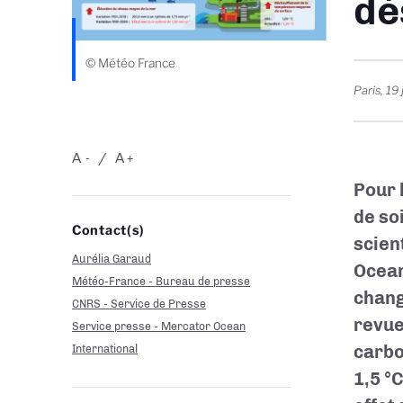
dé
© Météo France
Paris
,
19 
A
A
-
+
Pour 
de so
Contact(s)
scien
Aurélia Garaud
Ocean
Météo-France - Bureau de presse
chang
CNRS - Service de Presse
revue
Service presse - Mercator Ocean
carbo
International
1,5 °