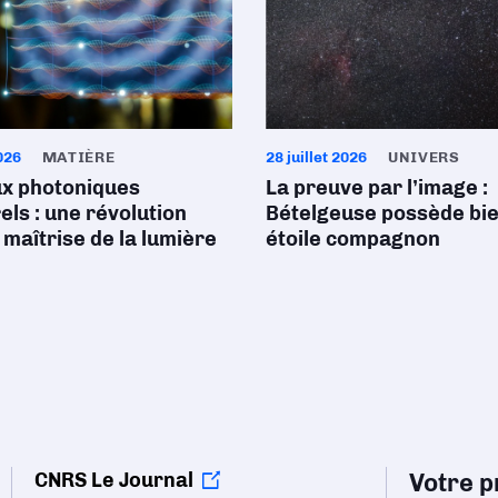
026
MATIÈRE
28 juillet 2026
UNIVERS
ux photoniques
La preuve par l’image :
ls : une révolution
Bételgeuse possède bi
 maîtrise de la lumière
étoile compagnon
CNRS Le Journal
Votre pr