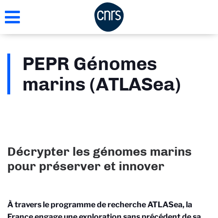
Aller
au
contenu
principal
PEPR Génomes
marins (ATLASea)
Décrypter les génomes marins
pour préserver et innover
À travers le programme de recherche ATLASea, la
France engage une exploration sans précédent de sa