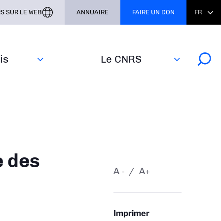
S SUR LE WEB
ANNUAIRE
FAIRE UN DON
FR
s‎
Le CNRS
e des
A
A
-
+
Imprimer