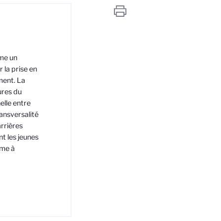
me un
 la prise en
ment. La
ures du
elle entre
ansversalité
arrières
t les jeunes
mme à