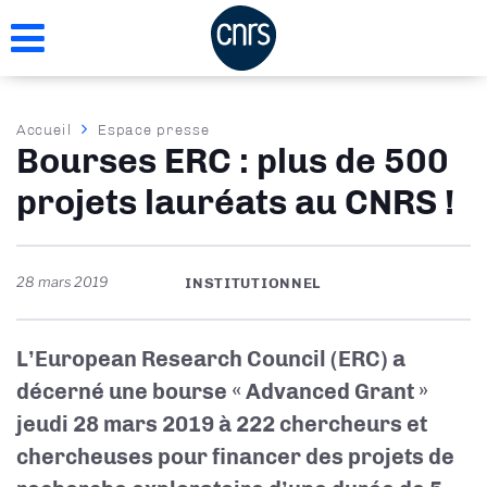
Aller
au
contenu
principal
Fil
Accueil
Espace presse
Bourses ERC : plus de 500
d'Ariane
projets lauréats au CNRS !
28 mars 2019
INSTITUTIONNEL
L’European Research Council (ERC) a
décerné une bourse « Advanced Grant »
jeudi 28 mars 2019 à 222 chercheurs et
chercheuses pour financer des projets de