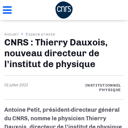
Aller
au
contenu
principal
Fil
Accueil
Espace presse
CNRS : Thierry Dauxois,
d'Ariane
nouveau directeur de
l’institut de physique
01 juillet 2021
INSTITUTIONNEL
PHYSIQUE
Antoine Petit, président-directeur général
du CNRS, nomme le physicien Thierry
Dauxois, directeur de l’institut de physique