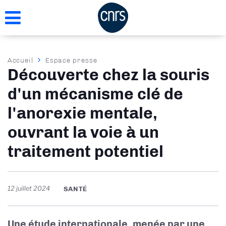
Aller
au
contenu
principal
Fil
Accueil
Espace presse
Découverte chez la souris
d'Ariane
d'un mécanisme clé de
l'anorexie mentale,
ouvrant la voie à un
traitement potentiel
12 juillet 2024
SANTÉ
Une étude internationale, menée par une