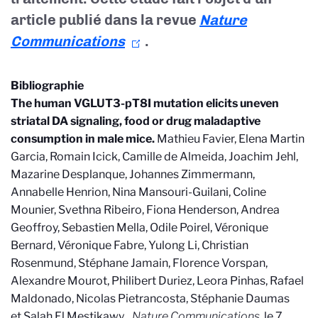
article publié dans la revue
Nature
Communications
.
Bibliographie
The human VGLUT3-pT8I mutation elicits uneven
striatal DA signaling, food or drug maladaptive
consumption in male mice.
Mathieu Favier, Elena Martin
Garcia, Romain Icick, Camille de Almeida, Joachim Jehl,
Mazarine Desplanque, Johannes Zimmermann,
Annabelle Henrion, Nina Mansouri-Guilani, Coline
Mounier, Svethna Ribeiro, Fiona Henderson, Andrea
Geoffroy, Sebastien Mella, Odile Poirel, Véronique
Bernard, Véronique Fabre, Yulong Li, Christian
Rosenmund, Stéphane Jamain, Florence Vorspan,
Alexandre Mourot, Philibert Duriez, Leora Pinhas,
Rafael
Maldonado, Nicolas Pietrancosta, Stéphanie Daumas
et
Salah El Mestik
awy, .
Nature Communications
, le 7