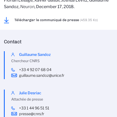
Florian Lesage, Xavier Gasull, Joshua Levitz, Guillaume
Sandoz,
Neuron
, December 17, 2018.
Télécharger le communiqué de presse
(459.35 Ko)
Contact
Guillaume Sandoz
Chercheur CNRS
+33 4 92 07 68 04
guillaume.sandoz@unice.fr
Julie Desriac
Attachée de presse
+33 1 44 96 51 51
presse@cnrs.fr