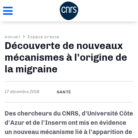
Aller
au
contenu
principal
Fil
Accueil
Espace presse
Découverte de nouveaux
d'Ariane
mécanismes à l’origine de
la migraine
17 décembre 2018
SANTÉ
Des chercheurs du CNRS, d’Université Côte
d’Azur et de l’Inserm ont mis en évidence
un nouveau mécanisme lié à l’apparition de