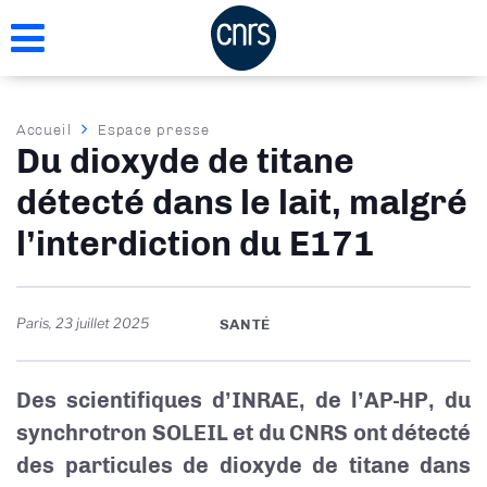
Aller
au
contenu
principal
Fil
Accueil
Espace presse
Du dioxyde de titane
d'Ariane
détecté dans le lait, malgré
l’interdiction du E171
Paris
,
23 juillet 2025
SANTÉ
Des scientifiques d’INRAE, de l’AP-HP, du
synchrotron SOLEIL et du CNRS ont détecté
des particules de dioxyde de titane dans