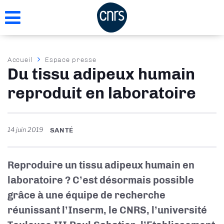
Aller
au
contenu
principal
Fil
Accueil
Espace presse
Du tissu adipeux humain
d'Ariane
reproduit en laboratoire
14 juin 2019
SANTÉ
Reproduire un tissu adipeux humain en
laboratoire ? C’est désormais possible
grâce à une équipe de recherche
réunissant l’Inserm, le CNRS, l’université