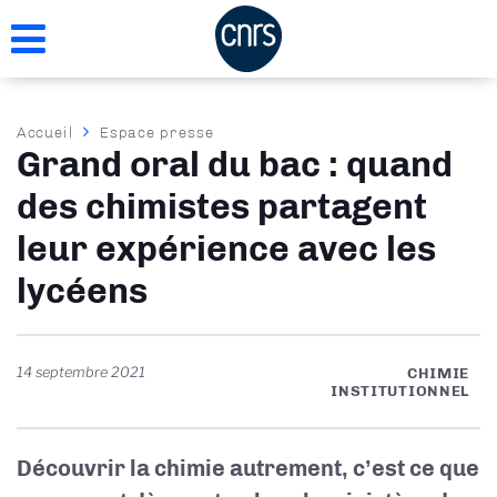
Aller
au
contenu
principal
Fil
Accueil
Espace presse
Grand oral du bac : quand
d'Ariane
des chimistes partagent
leur expérience avec les
lycéens
14 septembre 2021
CHIMIE
INSTITUTIONNEL
Découvrir la chimie autrement, c’est ce que