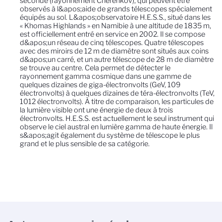
seconde (rayonnement Cherenkov), qui peuvent être
observés à l&apos;aide de grands télescopes spécialement
équipés au sol. L&apos;observatoire H.E.S.S., situé dans les
« Khomas Highlands » en Namibie à une altitude de 1835 m,
est officiellement entré en service en 2002. Il se compose
d&apos;un réseau de cinq télescopes. Quatre télescopes
avec des miroirs de 12 m de diamètre sont situés aux coins
d&apos;un carré, et un autre télescope de 28 m de diamètre
se trouve au centre. Cela permet de détecter le
rayonnement gamma cosmique dans une gamme de
quelques dizaines de giga-électronvolts (GeV, 109
électronvolts) à quelques dizaines de téra-électronvolts (TeV,
1012 électronvolts). À titre de comparaison, les particules de
la lumière visible ont une énergie de deux à trois
électronvolts. H.E.S.S. est actuellement le seul instrument qui
observe le ciel austral en lumière gamma de haute énergie. Il
s&apos;agit également du système de télescope le plus
grand et le plus sensible de sa catégorie.