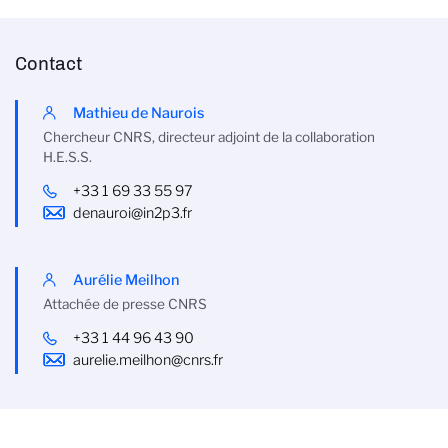
Contact
Mathieu de Naurois
Chercheur CNRS, directeur adjoint de la collaboration
H.E.S.S.
+33 1 69 33 55 97
denauroi@in2p3.fr
Aurélie Meilhon
Attachée de presse CNRS
+33 1 44 96 43 90
aurelie.meilhon@cnrs.fr