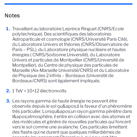
Notes
Travaillant au laboratoire Leprince Ringuet (CNRS/Ecole
polytechnique). Des scientifiques des laboratoires
Astroparticule et cosmologie (CNRS/Université Paris Cité),
du Laboratoire Univers et théories (CNRS/Observatoire de
Paris – PSL), du Laboratoire physique nucléaire et hautes
énergies ( CNRS/Sorbonne Université), du Laboratoire
Univers et particules de Montpellier (CNRS/Université de
Montpellier), du Centre de physique des particules de
Marseille (Aix-Marseille Université/CNRS) et du Laboratoire
de Physique des 2 infinis – Bordeaux (Université de
Bordeaux/CNRS) sont également impliqués.
1 TeV = 10^12 électronvolts
Les rayons gamma de haute énergie ne peuvent être
observés depuis le sol qu&apos;à la faveur d’un phénomène
très particulier. Lorsqu&apos;un rayon gamma pénètre dans
l&apos;atmosphère, il entre en collision avec des atomes et
des molécules et génère de nouvelles particules qui foncent
vers le sol comme une avalanche. Ces particules émettent
des flashs qui ne durent que quelques milliardièmes de