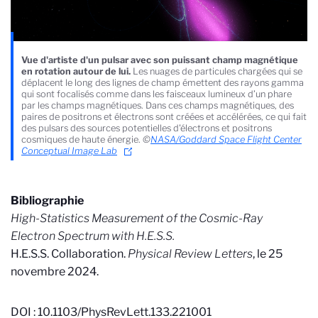
Vue d'artiste d'un pulsar avec son puissant champ magnétique
en rotation autour de lui.
Les nuages de particules chargées qui se
déplacent le long des lignes de champ émettent des rayons gamma
qui sont focalisés comme dans les faisceaux lumineux d’un phare
par les champs magnétiques. Dans ces champs magnétiques, des
paires de positrons et électrons sont créées et accélérées, ce qui fait
des pulsars des sources potentielles d'électrons et positrons
cosmiques de haute énergie.
©
NASA/Goddard Space Flight Center
Conceptual Image Lab
Bibliographie
High-Statistics Measurement of the Cosmic-Ray
Electron Spectrum with H.E.S.S.
H.E.S.S. Collaboration.
Physical Review Letters
, le 25
novembre 2024.
DOI : 10.1103/PhysRevLett.133.221001