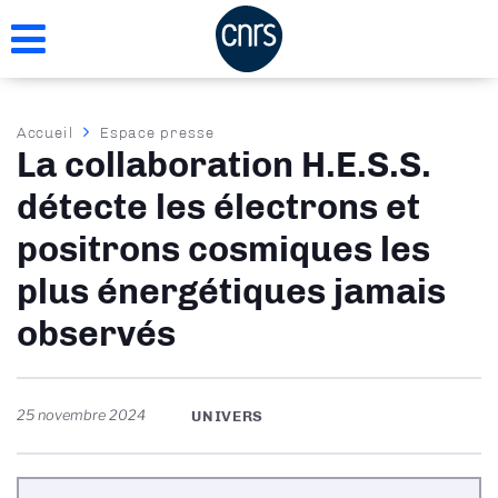
Aller
au
contenu
principal
Fil
Accueil
Espace presse
La collaboration H.E.S.S.
d'Ariane
détecte les électrons et
positrons cosmiques les
plus énergétiques jamais
observés
25 novembre 2024
UNIVERS