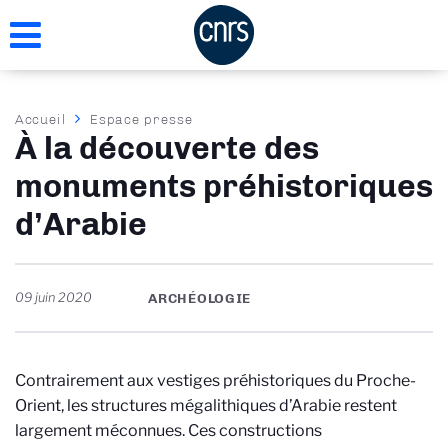
Aller
au
contenu
principal
Fil
Accueil
Espace presse
À la découverte des
d'Ariane
monuments préhistoriques
d’Arabie
09 juin 2020
ARCHÉOLOGIE
Contrairement aux vestiges préhistoriques du Proche-
Orient, les structures mégalithiques d’Arabie restent
largement méconnues. Ces constructions