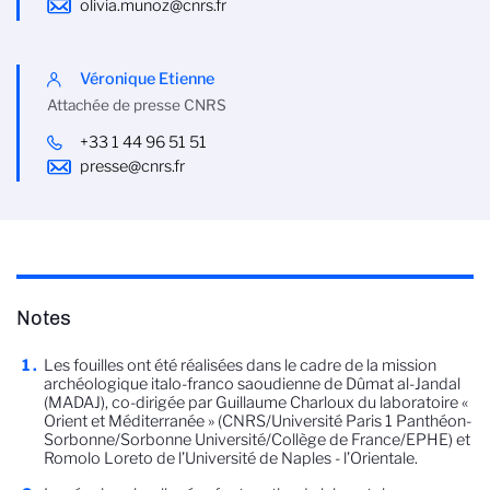
olivia.munoz@cnrs.fr
Véronique Etienne
Attachée de presse CNRS
+33 1 44 96 51 51
presse@cnrs.fr
Notes
Les fouilles ont été réalisées dans le cadre de la mission
archéologique italo-franco saoudienne de Dûmat al-Jandal
(MADAJ), co-dirigée par Guillaume Charloux du laboratoire «
Orient et Méditerranée » (CNRS/Université Paris 1 Panthéon-
Sorbonne/Sorbonne Université/Collège de France/EPHE) et
Romolo Loreto de l’Université de Naples - l’Orientale.