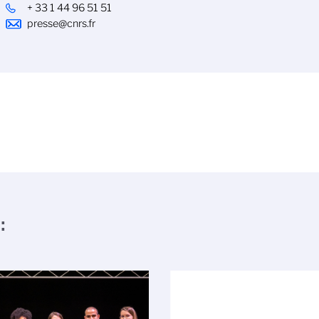
+ 33 1 44 96 51 51
presse@cnrs.fr
: