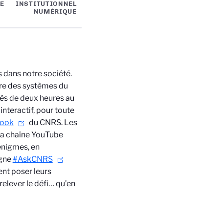
E
INSTITUTIONNEL
NUMÉRIQUE
 dans notre société.
ure des systèmes du
rès de deux heures au
nteractif, pour toute
book
du CNRS. Les
 la chaîne YouTube
 énigmes, en
agne
#AskCNRS
ent poser leurs
relever le défi… qu’en