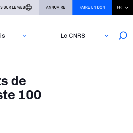
S SUR LE WEB
ANNUAIRE
FAIRE UN DON
FR
s‎
Le CNRS
ts de
ste 100