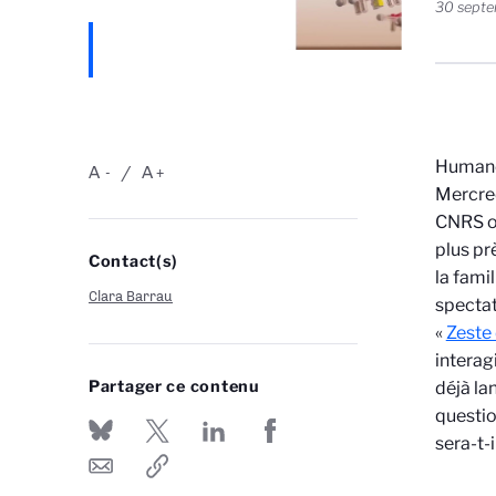
30 sept
Humanoï
A
A
-
+
Mercred
CNRS ou
plus pr
Contact(s)
la famil
Clara Barrau
spectat
«
Zeste
interag
Partager ce contenu
déjà la
questio
sera-t-i