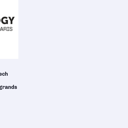
ech
 grands