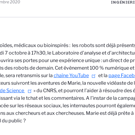
embre 2020
INGÉNIERI
des, médicaux ou bioinspirés : les robots sont déjà présents
i 7 octobre à 17h30, le Laboratoire d’analyse et d’architect
vrira ses portes pour une expérience unique : un direct de p
ès des robots de demain. Cet évènement 100 % numérique et i
le, sera retransmis sur la
chaîne YouTube
et la
page Face
eurs suivront les aventures de Marie, la nouvelle vidéaste de
 de Science
» du CNRS, et pourront l’aider à résoudre des
issant via le tchat et les commentaires. A l’instar de la camp
ncée sur les réseaux sociaux, les internautes pourront égalem
ns aux chercheurs et aux chercheuses. Marie est déjà prête à 
l du public ?