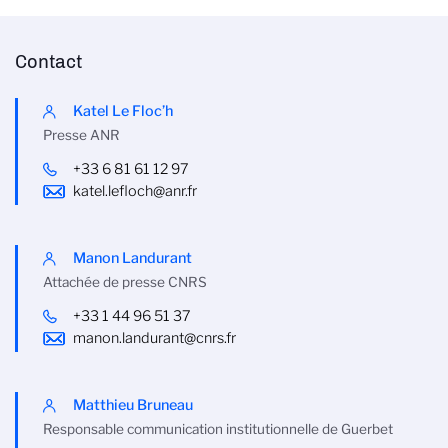
Contact
Katel Le Floc’h
Presse ANR
+33 6 81 61 12 97
katel.lefloch@anr.fr
Manon Landurant
Attachée de presse CNRS
+33 1 44 96 51 37
manon.landurant@cnrs.fr
Matthieu Bruneau
Responsable communication institutionnelle de Guerbet