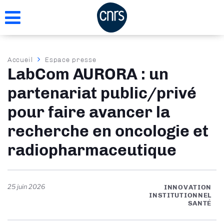
Aller
au
contenu
principal
Fil
Accueil
Espace presse
LabCom AURORA : un
d'Ariane
partenariat public/privé
pour faire avancer la
recherche en oncologie et
radiopharmaceutique
25 juin 2026
INNOVATION
INSTITUTIONNEL
SANTÉ