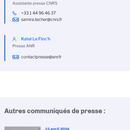
Assistante presse CNRS
+33 1 44 96 46 37
samira.techer@cnrs.fr
Katel Le Floc'h
Presse ANR
contactpresse@anr.fr
Autres communiqués de presse :
15 avril 2024