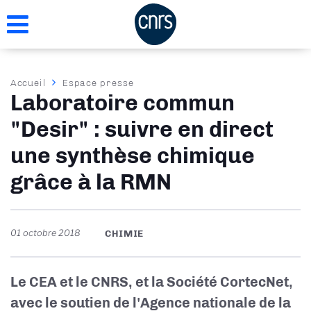
Aller
au
contenu
principal
Fil
Accueil
Espace presse
Laboratoire commun
d'Ariane
"Desir" : suivre en direct
une synthèse chimique
grâce à la RMN
01 octobre 2018
CHIMIE
Le CEA et le CNRS, et la Société CortecNet,
avec le soutien de l'Agence nationale de la