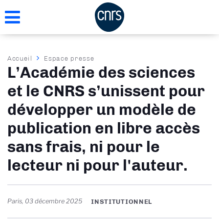
Aller
au
contenu
principal
Fil
Accueil
Espace presse
L’Académie des sciences
d'Ariane
et le CNRS s’unissent pour
développer un modèle de
publication en libre accès
sans frais, ni pour le
lecteur ni pour l'auteur.
Paris
,
03 décembre 2025
INSTITUTIONNEL