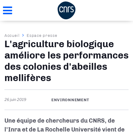
Aller
au
contenu
principal
Fil
Accueil
Espace presse
L'agriculture biologique
d'Ariane
améliore les performances
des colonies d'abeilles
mellifères
26 juin 2019
ENVIRONNEMENT
Une équipe de chercheurs du CNRS, de
l’Inra et de La Rochelle Université vient de