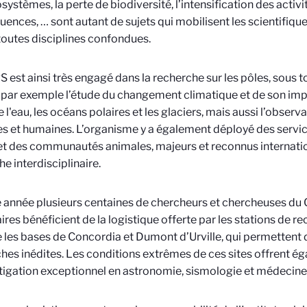
systèmes, la perte de biodiversité, l’intensification des activit
ences, … sont autant de sujets qui mobilisent les scientifi
outes disciplines confondues.
 est ainsi très engagé dans la recherche
sur les pôles, sous t
 par exemple l’étude du changement climatique et de son im
e l'eau, les océans polaires et les glaciers, mais aussi l’obser
s et humaines. L’organisme y a également déployé des servi
et des communautés animales, majeurs et reconnus internati
e interdisciplinaire.
année plusieurs centaines de chercheurs et chercheuses du 
ires bénéficient de la logistique offerte par les stations de re
es bases de Concordia et Dumont d’Urville, qui permettent d
hes inédites. Les conditions extrêmes de ces sites offrent ég
tigation exceptionnel en astronomie, sismologie et médecine