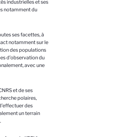
és industrielles et ses
ques notamment du
outes ses facettes, à
pact
notamment sur le
vation des populations
ces d’observation du
onalement, avec une
CNRS et de ses
cherche polaires,
’effectuer des
alement un terrain
.