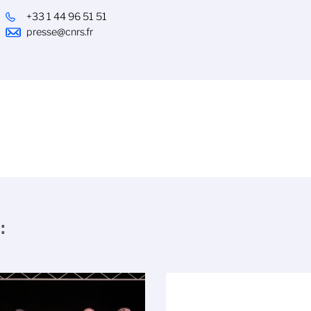
+33 1 44 96 51 51
presse@cnrs.fr
: