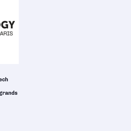
ech
 grands