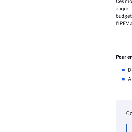
Ces moy
auquel 
budget 
l'IPEV 
Pour en
D
A
Co