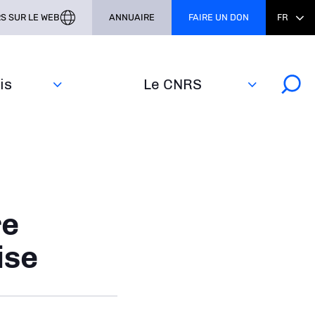
S SUR LE WEB
ANNUAIRE
FAIRE UN DON
FR
s‎
Le CNRS
re
ise