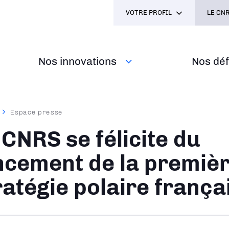
VOTRE PROFIL
LE CNR
Nos innovations
Nos défi
Espace presse
ane
 CNRS se félicite du
ncement de la premiè
ratégie polaire frança