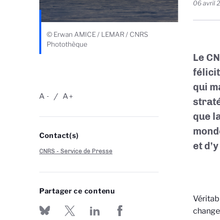
06 avril
© Erwan AMICE / LEMAR / CNRS
Photothèque
Le CN
félic
qui m
A
A
-
+
strat
que l
monde
Contact(s)
et d’y
CNRS - Service de Presse
Partager ce contenu
Véritab
changem