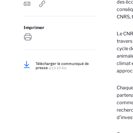
des éco
conséqu
CNRS, t
Imprimer
Le CNRS
travers
cycle d
animale
climat 
Télécharger le communiqué de
presse
(213.23 Ko)
approch
Chaque 
partena
comme l
recherc
d’inves