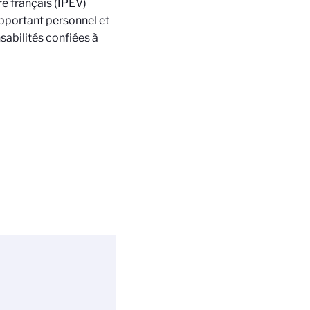
re français (IPEV)
pportant personnel et
abilités confiées à