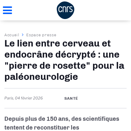
Aller
au
contenu
principal
Fil
Accueil
Espace presse
Le lien entre cerveau et
d'Ariane
endocrâne décrypté : une
"pierre de rosette" pour la
paléoneurologie
Paris
,
04 février 2026
SANTÉ
Depuis plus de 150 ans, des scientifiques
tentent de reconstituer les