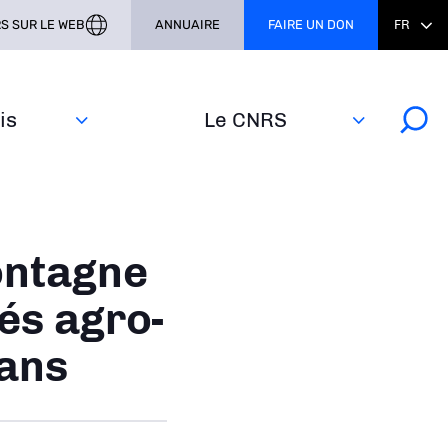
S SUR LE WEB
ANNUAIRE
FAIRE UN DON
FR
s‎
Le CNRS
ontagne
tés agro-
 ans