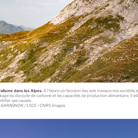
alisme dans les Alpes.
A l’heure où l’érosion des sols menace nos sociétés e
ckage du dioxyde de carbone et les capacités de production alimentaire, il es
tifier ses causes.
ia GARAGNON / LSCE / CNRS Images