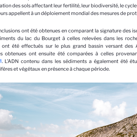
ion des sols affectant leur fertilité, leur biodiversité, le cycl
eurs appellent à un déploiement mondial des mesures de prot
clusions ont été obtenues en comparant la signature des is
iments du lac du Bourget à celles relevées dans les roche
s ont été effectués sur le plus grand bassin versant des 
s obtenues ont ensuite été comparées à celles provenan
4
. L’ADN contenu dans les sédiments a également été étud
ères et végétaux en présence à chaque période.