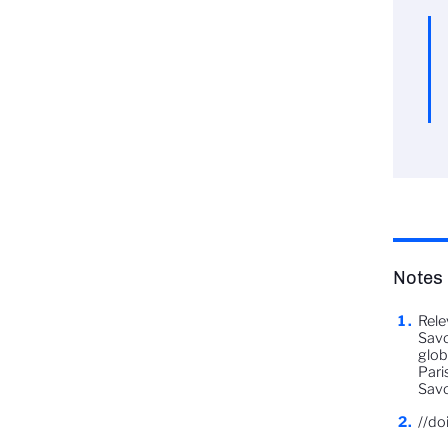
Notes
Rele
Savo
glob
Pari
Savo
//do