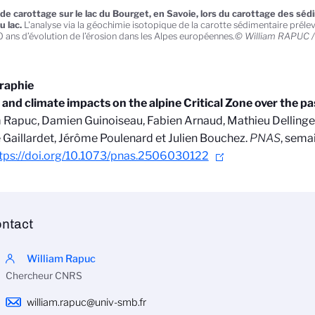
de carottage sur le lac du Bourget, en Savoie, lors du carottage des sé
u lac.
L'analyse via la géochimie isotopique de la carotte sédimentaire préle
 ans d’évolution de l’érosion dans les Alpes européennes.
© William RAPUC 
graphie
nd climate impacts on the alpine Critical Zone over the pa
 Rapuc, Damien Guinoiseau, Fabien Arnaud, Mathieu Dellinger,
Gaillardet, Jérôme Poulenard et Julien Bouchez.
PNAS
, semai
tps://doi.org/10.1073/pnas.2506030122
ntact
William Rapuc
Chercheur CNRS
william.rapuc@univ-smb.fr