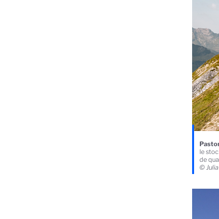
Pastor
le sto
de quan
© Jul