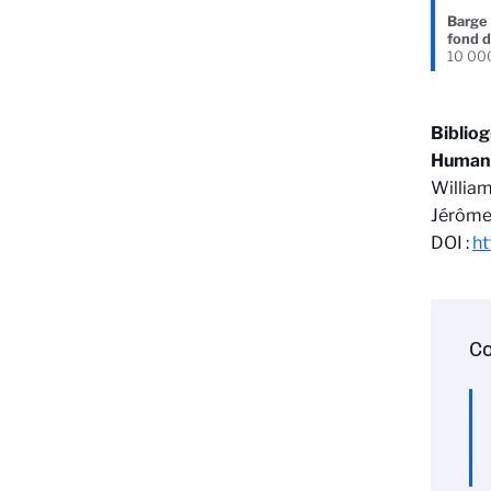
Barge 
fond d
10 000
Biblio
Human a
William
Jérôme 
DOI :
ht
Co