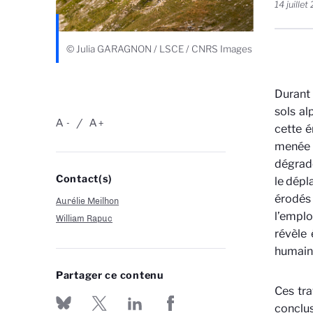
14 juille
© Julia GARAGNON / LSCE / CNRS Images
Durant 
sols al
A
A
-
+
cette é
menée 
dégradé
Contact(s)
le dépl
érodés
Aurélie Meilhon
l’emplo
William Rapuc
révèle 
humaine
Partager ce contenu
Ces tra
conclu