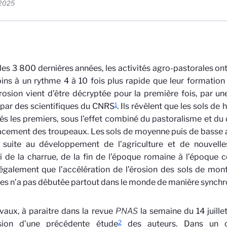
t 2025
les 3 800 dernières années, les activités agro-pastorales ont
pins à un rythme 4 à 10 fois plus rapide que leur formation n
rosion vient d’être décryptée pour la première fois, par u
1
par des scientifiques du CNRS
. Ils révèlent que les sols de 
s les premiers,
sous l’effet combiné du pastoralisme et du 
acement des troupeaux. Les sols de moyenne puis de basse al
 suite au développement de l’agriculture et de nouvell
i de la charrue, de la fin de l’époque romaine à l’époque 
également que l’accélération de l’érosion des sols de mont
s n’a pas débutée partout dans le monde de manière synchr
vaux, à paraitre dans la revue
PNAS
la semaine du 14 juillet
2
sion d’une précédente étude
des auteurs. Dans un c