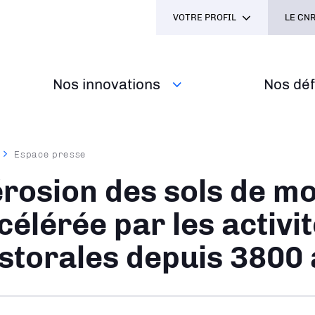
VOTRE PROFIL
LE CNR
Nos innovations
Nos défi
Espace presse
ane
érosion des sols de m
célérée par les activi
storales depuis 3800