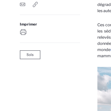
dégradat
les aut
Imprimer
Ces con
les séd
relevé
donnée
monde
Sols
mammif