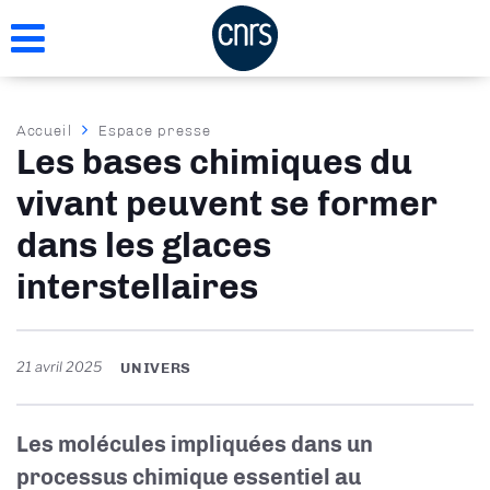
Aller
au
contenu
principal
Fil
Accueil
Espace presse
Les bases chimiques du
d'Ariane
vivant peuvent se former
dans les glaces
interstellaires
21 avril 2025
UNIVERS
Les molécules impliquées dans un
processus chimique essentiel au