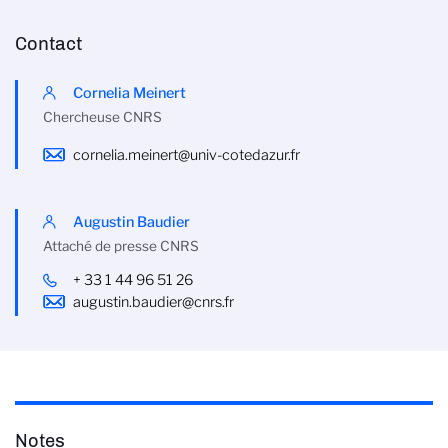
Contact
Cornelia Meinert
Chercheuse CNRS
cornelia.meinert@univ-cotedazur.fr
Augustin Baudier
Attaché de presse CNRS
+ 33 1 44 96 51 26
augustin.baudier@cnrs.fr
Notes