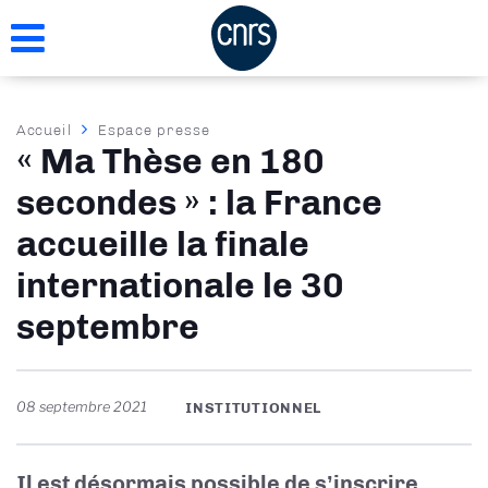
Aller
au
contenu
principal
Fil
Accueil
Espace presse
« Ma Thèse en 180
d'Ariane
secondes » : la France
accueille la finale
internationale le 30
septembre
08 septembre 2021
INSTITUTIONNEL
Il est désormais possible de s’inscrire