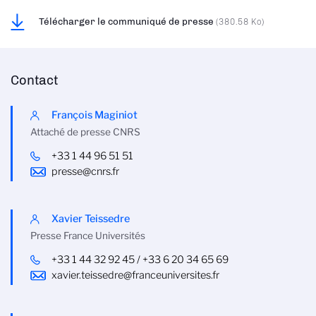
Télécharger le communiqué de presse
(380.58 Ko)
Contact
François Maginiot
Attaché de presse CNRS
+33 1 44 96 51 51
presse@cnrs.fr
Xavier Teissedre
Presse France Universités
+33 1 44 32 92 45 / +33 6 20 34 65 69
xavier.teissedre@franceuniversites.fr