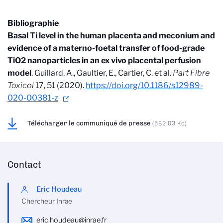
Bibliographie
Basal Ti level in the human placenta and meconium and
evidence of a materno-foetal transfer of food-grade
TiO2 nanoparticles in an ex vivo placental perfusion
model
. Guillard, A., Gaultier, E., Cartier, C. et al.
Part Fibre
Toxicol
17, 51 (2020).
https://doi.org/10.1186/s12989-
020-00381-z
Télécharger le communiqué de presse
(682.03 Ko)
Contact
Eric Houdeau
Chercheur Inrae
eric.houdeau@inrae.fr