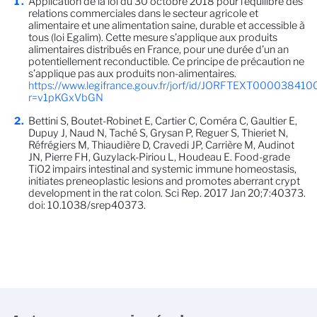
Application de la loi du 30 octobre 2018 pour l’équilibre des
relations commerciales dans le secteur agricole et
alimentaire et une alimentation saine, durable et accessible à
tous (loi Egalim). Cette mesure s’applique aux produits
alimentaires distribués en France, pour une durée d’un an
potentiellement reconductible. Ce principe de précaution ne
s’applique pas aux produits non-alimentaires.
https://www.legifrance.gouv.fr/jorf/id/JORFTEXT000038410
r=v1pKGxVbGN
Bettini S, Boutet-Robinet E, Cartier C, Coméra C, Gaultier E,
Dupuy J, Naud N, Taché S, Grysan P, Reguer S, Thieriet N,
Réfrégiers M, Thiaudière D, Cravedi JP, Carrière M, Audinot
JN, Pierre FH, Guzylack-Piriou L, Houdeau E. Food-grade
TiO2 impairs intestinal and systemic immune homeostasis,
initiates preneoplastic lesions and promotes aberrant crypt
development in the rat colon. Sci Rep. 2017 Jan 20;7:40373.
doi: 10.1038/srep40373.