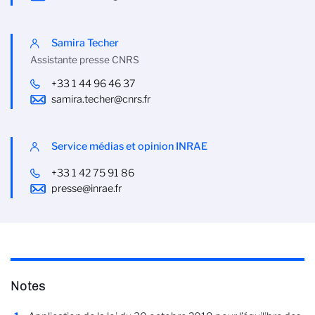
Samira Techer
Assistante presse CNRS
+33 1 44 96 46 37
samira.techer@cnrs.fr
Service médias et opinion INRAE
+33 1 42 75 91 86
presse@inrae.fr
Notes