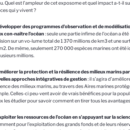
eu. Quel est l’ampleur de cet exposome et quel impact a-t-il sur
ces qui y vivent ?
évelopper des programmes d’observation et de modélisatio
x con-naître l’océan
: seule une partie infime de l’océan a ét
ision sur un vo-lume total de 1 370 millions de km3 et une su
m2. De même, seulement 270 000 espèces marines ont été ide
usieurs millions.
méliorer la protection et la résilience des milieux marins p
elles approches intégratives de gestion
: il s’agira d’amélior
lience des milieux marins, au travers des Aires marines proté
ple. Celles-ci peu-vent avoir de vrais bénéfices pour la popula
x les étudier pour savoir comment en tirer tous les avantages
xploiter les ressources de l’océan en s’appuyant sur la scienc
mment pour l’exploitation des grands fonds et de leurs réser