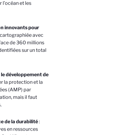
 l’océan et les
n innovants pour
é cartographiée avec
rface de 360 millions
ntifiées sur un total
ar le développement de
er la protection et la
gées (AMP) par
tion, mais il faut
.
e de la durabilité
:
ves en ressources