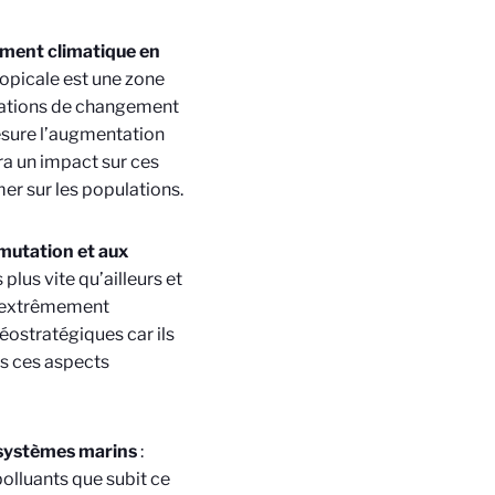
ement climatique en
ropicale est une zone
mulations de changement
esure l’augmentation
ra un impact sur ces
mer sur les populations.
 mutation et aux
 plus vite qu’ailleurs et
ui extrêmement
éostratégiques car ils
us ces aspects
osystèmes marins
:
olluants que subit ce