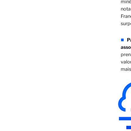
miné
nota
Fran
surp
P
asso
pren
valo
mais