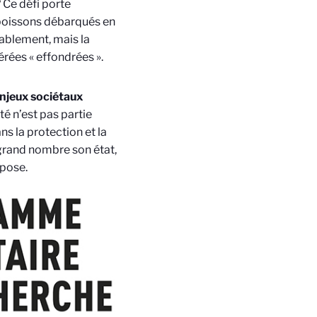
Ce défi porte
poissons débarqués en
ablement, mais la
rées « effondrées ».
enjeux sociétaux
té n’est pas partie
s la protection et la
s grand nombre son état,
opose.