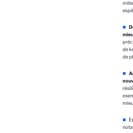
mili
espè
D
mieu
préc
de k
de pl
A
nouv
rési
exem
mieu
E
nota