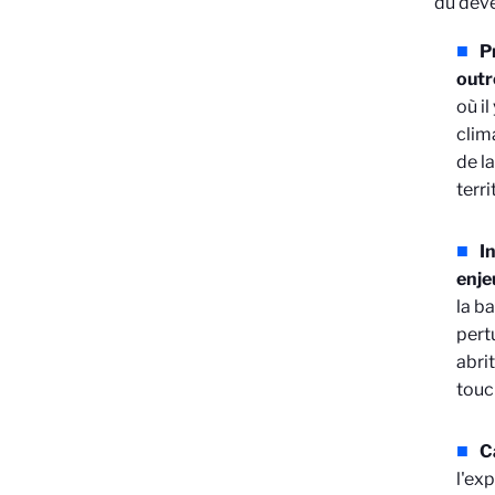
du déve
P
outr
où i
clim
de l
terri
I
enje
la b
pert
abri
touc
C
l'ex