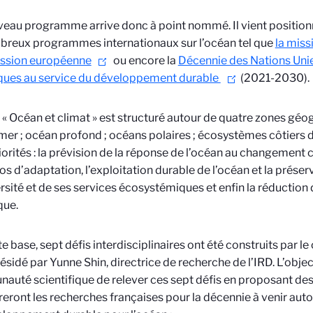
eau programme arrive donc à point nommé. Il vient positionn
reux programmes internationaux sur l’océan tel que
la miss
sion européenne
ou encore la
Décennie des Nations Unie
ques au service du développement durable
(2021-2030).
« Océan et climat » est structuré autour de quatre zones géo
mer ; océan profond ; océans polaires ; écosystèmes côtiers 
riorités : la prévision de la réponse de l’océan au changement c
os d’adaptation, l’exploitation durable de l’océan et la préser
rsité et de ses services écosystémiques et enfin la réduction d
que.
te base, sept défis interdisciplinaires ont été construits par le
ésidé par Yunne Shin, directrice de recherche de l’IRD. L’object
uté scientifique de relever ces sept défis en proposant des
reront les recherches françaises pour la décennie à venir aut