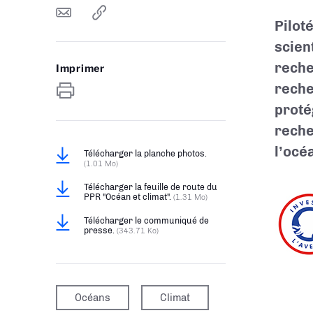
Pilot
scien
reche
Imprimer
reche
proté
reche
l’océ
Télécharger la planche photos.
(1.01 Mo)
Télécharger la feuille de route du
PPR "Océan et climat".
(1.31 Mo)
Télécharger le communiqué de
presse.
(343.71 Ko)
Océans
Climat