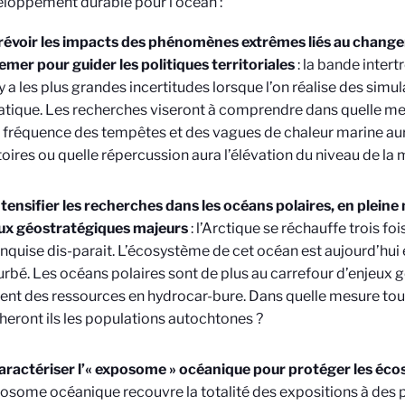
loppement durable pour l’océan :
révoir les impacts des phénomènes extrêmes liés au chang
emer pour guider les politiques territoriales
: la bande intert
l y a les plus grandes incertitudes lorsque l’on réalise des si
atique. Les recherches viseront à comprendre dans quelle m
a fréquence des tempêtes et des vagues de chaleur marine au
toires ou quelle répercussion aura l’élévation du niveau de la 
ntensifier les recherches dans les océans polaires, en pleine
ux géostratégiques majeurs
: l’Arctique se réchauffe trois fois
anquise dis-parait. L’écosystème de cet océan est aujourd’h
urbé. Les océans polaires sont de plus au carrefour d’enjeux g
tent des ressources en hydrocar-bure. Dans quelle mesure to
heront ils les populations autochtones ?
aractériser l’« exposome » océanique pour protéger les éc
posome océanique recouvre la totalité des expositions à des p