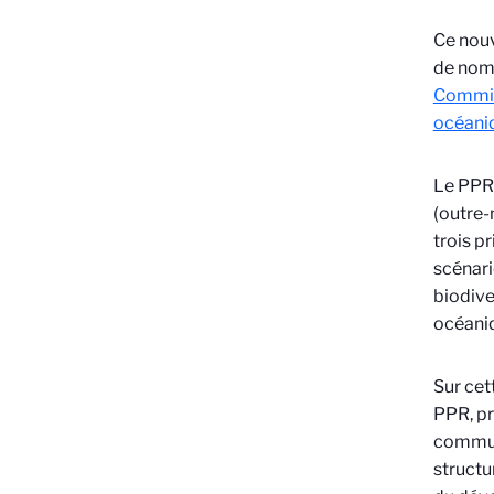
Ce nouv
de nomb
Commis
océani
Le PPR 
(outre-
trois p
scénari
biodive
océani
Sur cet
PPR, pr
communa
structu