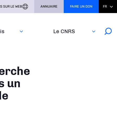
S SUR LE WEB
ANNUAIRE
FAIRE UN DON
FR
s‎
Le CNRS
herche
s un
de