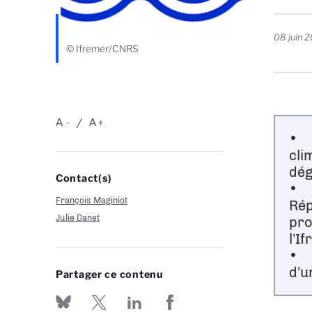
08 juin 
© Ifremer/CNRS
A
A
-
+
• L
cli
dég
Contact(s)
• P
François Maginiot
Rép
Julie Danet
pro
l’I
• L
d’u
Partager ce contenu