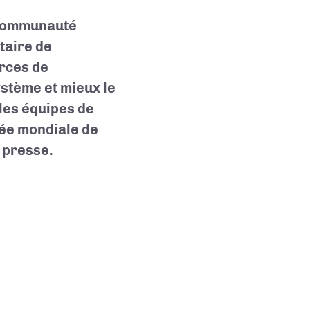
a communauté
taire de
orces de
stème et mieux le
 les équipes de
née mondiale de
e presse.