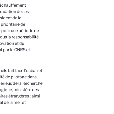
 réchauffement
gradation de ses
sident de la
rioritaire de
vu pour une période de
 sous la responsabilité
ovation et du
nt par le CNRS et
els fait face l’océan et
mité de pilotage dans
périeur, de la Recherche
logique, ministère des
res étrangères ; ainsi
al de la mer et