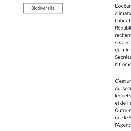
L’océan
Biodiversité
climati
habitat
Républ
recherc
six ans,
du mini
Secréta
l’Ifreme
C’est u
qui se 
lequel 
et de l
Outre-m
que le 
l’Agenc