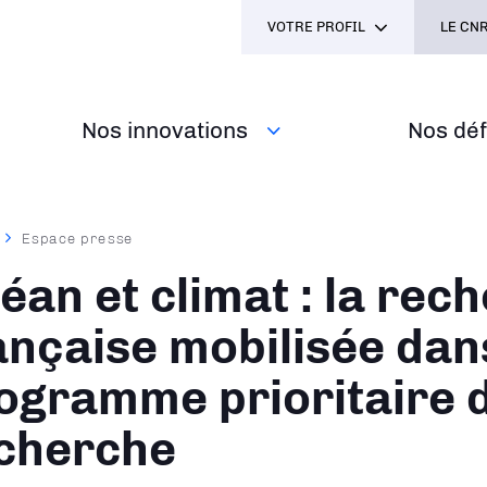
VOTRE PROFIL
LE CNR
Nos innovations
Nos défi
Espace presse
ane
éan et climat : la rec
ançaise mobilisée dan
ogramme prioritaire 
cherche