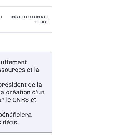
T
INSTITUTIONNEL
TERRE
auffement
essources et la
président de la
a création d’un
ar le CNRS et
bénéficiera
 défis.