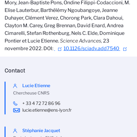
Mory, Jean-Baptiste Pons, Ondine Filippi-Codaccioni, M.
Elise Lauterbur, Barthélémy Ngoubangoye, Jeanne
Duhayer, Clément Verez, Chorong Park, Clara Dahoui,
Clayton M. Carey, Greg Brennan, David Enard, Andrea
Cimarelli, Stefan Rothenburg, Nels C. Elde, Dominique
Pontier et Lucie Etienne.
Science Advances,
23
novembre 2022. DOI:
10.1126/sciadv.add7540
Contact
Lucie Etienne
Chercheuse CNRS
+ 33 4 72 72 86 96
lucie.etienne@ens-lyon.fr
Stéphanie Jacquet