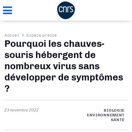
Aller
au
contenu
principal
Fil
Accueil
Espace presse
Pourquoi les chauves-
d'Ariane
souris hébergent de
nombreux virus sans
développer de symptômes
?
23 novembre 2022
BIOLOGIE
ENVIRONNEMENT
SANTÉ