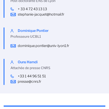
Post-doctorante ENS de Lyon
+ 33 4 72 43 13 13
stephanie-jacquet@hotmail.fr
Dominique Pontier
Professeure UCBL1
dominique.pontier@univ-lyon1.fr
Ouns Hamdi
Attachée de presse CNRS
+33 1 44 96 51 51
presse@cnrs.fr