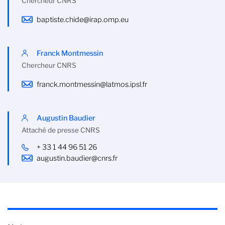
Chercheur CNRS
baptiste.chide@irap.omp.eu
Franck Montmessin
Chercheur CNRS
franck.montmessin@latmos.ipsl.fr
Augustin Baudier
Attaché de presse CNRS
+ 33 1 44 96 51 26
augustin.baudier@cnrs.fr