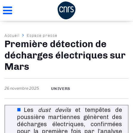
Aller
au
contenu
principal
Fil
Accueil
Espace presse
Première détection de
d'Ariane
décharges électriques sur
Mars
26 novembre 2025
UNIVERS
Les
dust devils
et tempêtes de
poussière martiennes génèrent des
décharges électriques, confirmées
pour la première fois par l’analyse