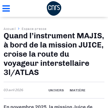
Aller
au
contenu
principal
Fil
Accueil
Espace presse
Quand l’instrument MAJIS,
d'Ariane
à bord de la mission JUICE,
croise la route du
voyageur interstellaire
3l/ATLAS
03 avril 2026
UNIVERS
MATIÈRE
En novembre 2025, la mission Juice de