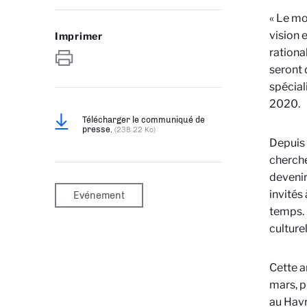
« Le mo
vision 
Imprimer
rational
seront 
spécial
2020.
Télécharger le communiqué de
presse.
(238.22 Ko)
Depuis 
cherche
devenir
invités
Evénement
temps. 
culturel
Cette a
mars, pu
au Havr