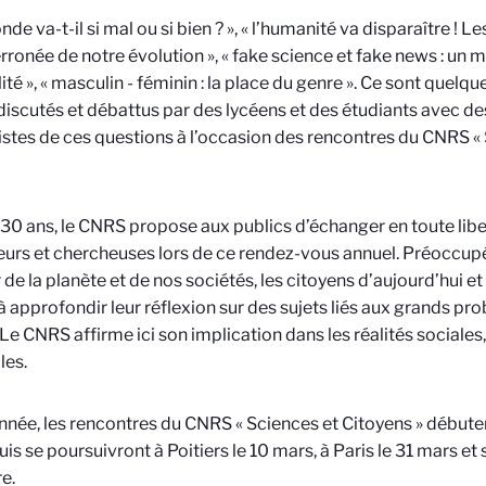
nde va-t-il si mal ou si bien ? », « l’humanité va disparaître !
erronée de notre évolution », « fake science et fake news : un
ité », « masculin - féminin : la place du genre ». Ce sont quelqu
discutés et débattus par des lycéens et des étudiants avec de
istes de ces questions à l’occasion des rencontres du CNRS « 
30 ans, le CNRS propose aux publics d’échanger en toute lib
urs et chercheuses lors de ce rendez-vous annuel. Préoccupés 
 de la planète et de nos sociétés, les citoyens d’aujourd’hui e
 à approfondir leur réflexion sur des sujets liés aux grands p
Le CNRS affirme ici son implication dans les réalités sociale
les.
nnée, les rencontres du CNRS « Sciences et Citoyens » débute
is se poursuivront à Poitiers le 10 mars, à Paris le 31 mars et 
e.