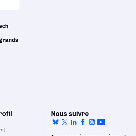
ech
 grands
ofil
Nous suivre
nt