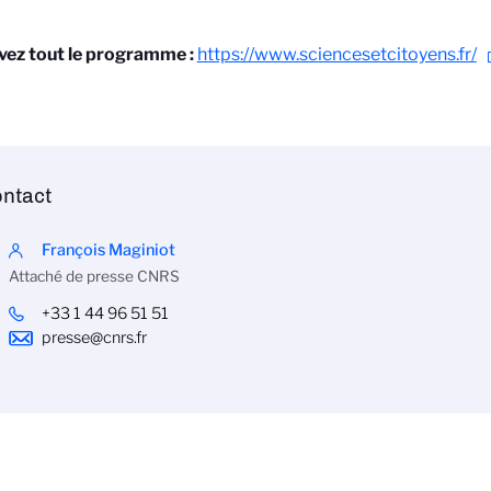
vez tout le programme :
https://www.sciencesetcitoyens.fr/
ntact
François Maginiot
Attaché de presse CNRS
+33 1 44 96 51 51
presse@cnrs.fr