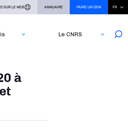
S SUR LE WEB
ANNUAIRE
FAIRE UN DON
FR
s‎
Le CNRS
20 à
et