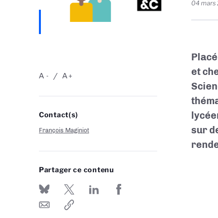
04 mars
Placé
et ch
A
A
-
+
Scien
théma
lycée
Contact(s)
sur d
François Maginiot
rende
Partager ce contenu