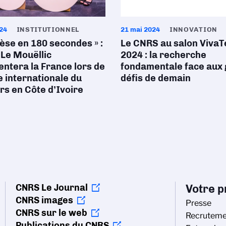
024
INSTITUTIONNEL
21 mai 2024
INNOVATION
èse en 180 secondes » :
Le CNRS au salon VivaT
Le Mouëllic
2024 : la recherche
ntera la France lors de
fondamentale face aux
le internationale du
défis de demain
s en Côte d’Ivoire
CNRS Le Journal
Votre pr
CNRS images
Presse
CNRS sur le web
Recruteme
Publications du CNRS