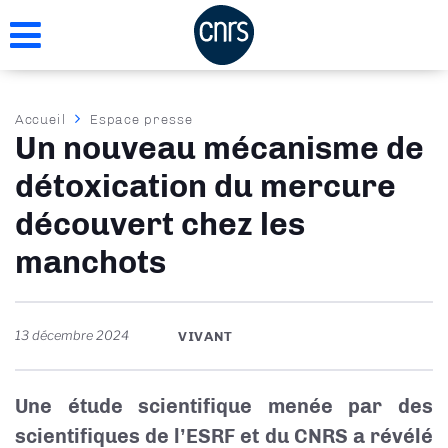
Aller
au
contenu
principal
Fil
Accueil
Espace presse
Un nouveau mécanisme de
d'Ariane
détoxication du mercure
découvert chez les
manchots
13 décembre 2024
VIVANT
Une étude scientifique menée par des
scientifiques de l’ESRF et du CNRS a révélé