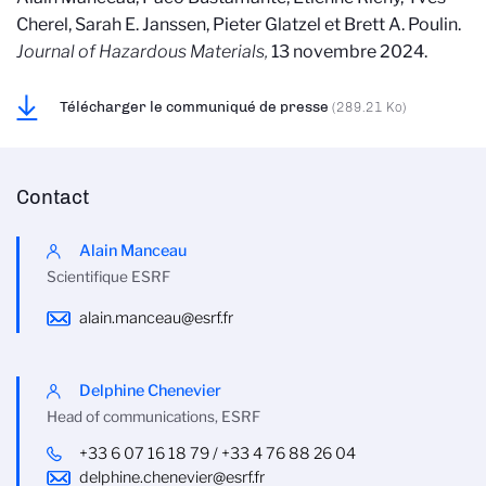
Cherel
,
Sarah E.
Janssen
,
Pieter
Glatzel et
Brett A.
Poulin.
Journal of Hazardous Materials,
13 novembre 2024.
Télécharger le communiqué de presse
(289.21 Ko)
Contact
Alain Manceau
Scientifique ESRF
alain.manceau@esrf.fr
Delphine Chenevier
Head of communications, ESRF
+33 6 07 16 18 79 / +33 4 76 88 26 04
delphine.chenevier@esrf.fr