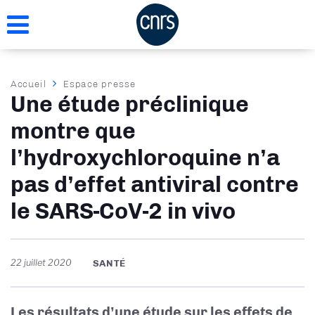
Aller
au
contenu
principal
Fil
Accueil
Espace presse
Une étude préclinique
d'Ariane
montre que
l’hydroxychloroquine n’a
pas d’effet antiviral contre
le SARS-CoV-2 in vivo
22 juillet 2020
SANTÉ
Les résultats d’une étude sur les effets de