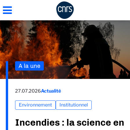
Aller
au
contenu
principal
A la une
27.07.2026
Actualité
Environnement
Institutionnel
Incendies : la science en