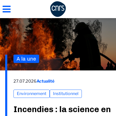
Aller
au
contenu
principal
A la une
27.07.2026
Actualité
Environnement
Institutionnel
Incendies : la science en