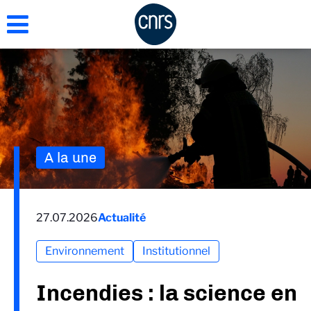
Aller
au
contenu
principal
A la une
27.07.2026
Actualité
Environnement
Institutionnel
Incendies : la science en