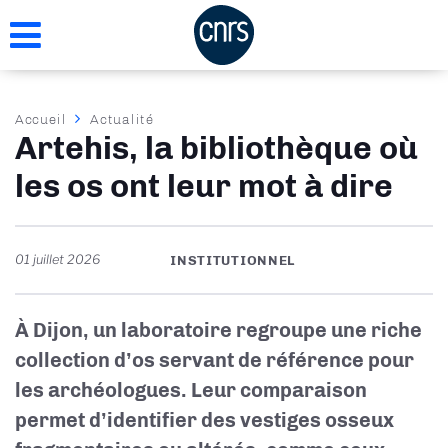
Aller
au
contenu
principal
Fil
Accueil
Actualité
Artehis, la bibliothèque où
d'Ariane
les os ont leur mot à dire
01 juillet 2026
INSTITUTIONNEL
À Dijon, un laboratoire regroupe une riche
collection d’os servant de référence pour
les archéologues. Leur comparaison
permet d’identifier des vestiges osseux