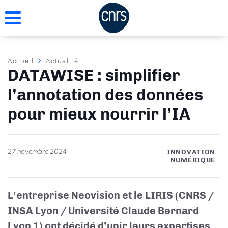
Aller
au
contenu
principal
Fil
Accueil
Actualité
DATAWISE : simplifier
d'Ariane
l’annotation des données
pour mieux nourrir l’IA
27 novembre 2024
INNOVATION
NUMÉRIQUE
L’entreprise Neovision et le LIRIS (CNRS /
INSA Lyon / Université Claude Bernard
Lyon 1) ont décidé d’unir leurs expertises