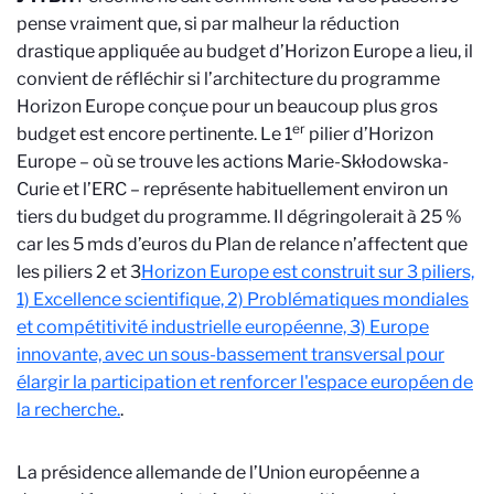
pense vraiment que, si par malheur la réduction
drastique appliquée au budget d’Horizon Europe a lieu, il
convient de réfléchir si l’architecture du programme
Horizon Europe conçue pour un beaucoup plus gros
er
budget est encore pertinente. Le 1
pilier d’Horizon
Europe – où se trouve les actions Marie-Skłodowska-
Curie et l’ERC – représente habituellement environ un
tiers du budget du programme. Il dégringolerait à 25 %
car les 5 mds d’euros du Plan de relance n’affectent que
les piliers 2 et 3
Horizon Europe est construit sur 3 piliers,
1) Excellence scientifique, 2) Problématiques mondiales
et compétitivité industrielle européenne, 3) Europe
innovante, avec un sous-bassement transversal pour
élargir la participation et renforcer l'espace européen de
la recherche.
.
La présidence allemande de l’Union européenne a