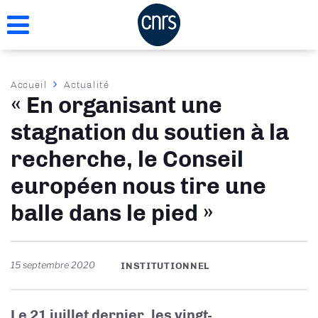
Aller
au
contenu
principal
Fil
Accueil
Actualité
« En organisant une
d'Ariane
stagnation du soutien à la
recherche, le Conseil
européen nous tire une
balle dans le pied »
15 septembre 2020
INSTITUTIONNEL
Le 21 juillet dernier, les vingt-