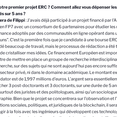
otre premier projet ERC ? Comment allez vous dépenser les 
és sur 5 ans ?
ra de Filippi
: J'avais déjà participé à un projet financé par l'
n FP7 avec un consortium de 6 partenaires pour étudier les
nance adoptés par des communautés en ligne opérant dans u
s”. C’est la première fois que je candidate à une bourse ERC
 beaucoup de travail, mais le processus de rédaction a été t
de cristalliser mes idées. Ce financement Européen est import
re de mettre en place un groupe de recherche interdisciplin
erche, sur des sujets qui ne sont aujourd’hui pas encore suf
 secteur privé, ni dans le domaine académique. Le montant e
dator est de 1,997 millions d'euros. L’argent sera essentiel
er 3 post-doctorants et 3 doctorants, sur une durée de 5 an
surtout des juristes et des politologues, ainsi qu’un sociologu
aphie. Bien que le projet se concentrera sur l’observation et l
tions sociales, politiques, et juridiques de la blockchain, il se
agir à la fois avec les ingénieurs qui développent ces technolo