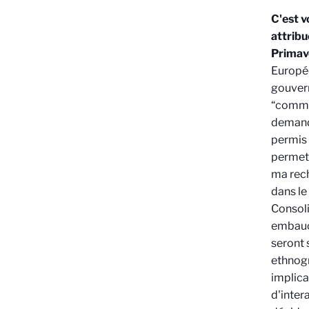
C'est v
attribu
Primave
Europée
gouver
“commun
demandé
permis 
permett
ma rech
dans le
Consoli
embauch
seront 
ethnogr
implica
d'inter