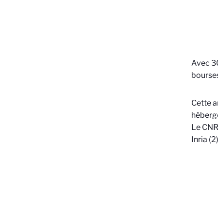
Avec 30
bourses
Cette a
hébergé
Le CNRS
Inria (2