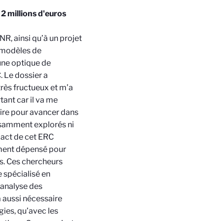
2 millions d'euros
ANR, ainsi qu’à un projet
 modèles de
ne optique de
. Le dossier a
rès fructueux et m’a
ant car il va me
aire pour avancer dans
fisamment explorés ni
xact de cet ERC
lement dépensé pour
s. Ces chercheurs
e spécialisé en
’analyse des
ra aussi nécessaire
gies, qu’avec les