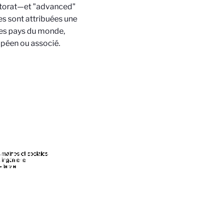
octorat—et "advanced"
les sont attribuées une
 les pays du monde,
opéen ou associé.