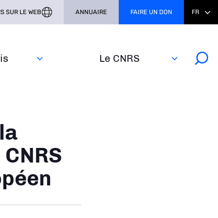
S SUR LE WEB
ANNUAIRE
FAIRE UN DON
FR
s‎
Le CNRS
la
le CNRS
opéen