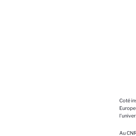
Coté in
Europe 
l’unive
Au CNRS