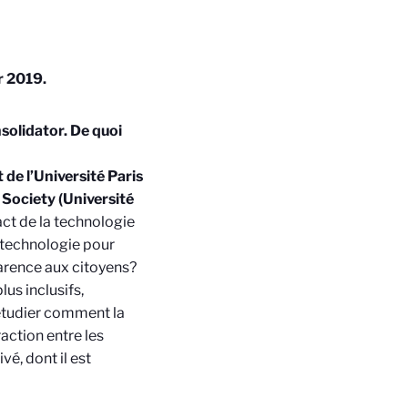
r 2019.
solidator. De quoi
e l’Université Paris
 Society (Université
pact de la technologie
 technologie pour
parence aux citoyens?
s inclusifs,
a étudier comment la
raction entre les
é, dont il est