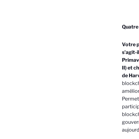
Quatre 
Votre p
s'agit-i
Primave
II) et 
de Harv
blockch
amélior
Permet-
partici
blockcha
gouvern
aujourd