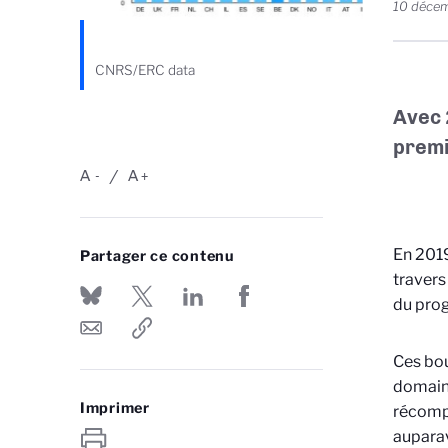
10 déce
CNRS/ERC data
Avec 
premi
A
A
-
+
En 2019
Partager ce contenu
travers
du pro
Ces bou
domaine
Imprimer
récompe
auparav