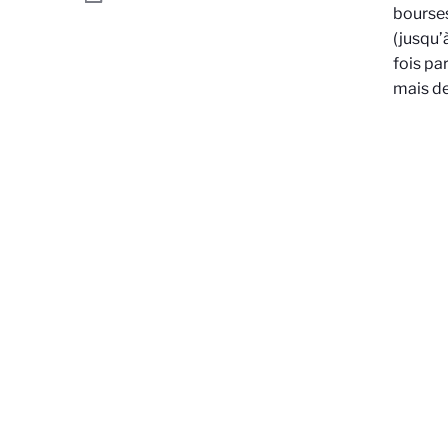
bourses
(jusqu’
fois pa
mais de