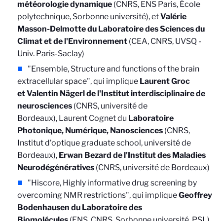
météorologie dynamique
(CNRS, ENS Paris, École
polytechnique, Sorbonne université), et
Valérie
Masson-Delmotte du Laboratoire des Sciences du
Climat et de l'Environnement
(CEA, CNRS, UVSQ -
Univ. Paris-Saclay)
"Ensemble, Structure and functions of the brain
extracellular space", qui implique
Laurent Groc
et Valentin Nägerl de l'Institut interdisciplinaire de
neurosciences
(CNRS, université de
Bordeaux), Laurent Cognet du
Laboratoire
Photonique, Numérique, Nanosciences
(CNRS,
Institut d’optique graduate school, université de
Bordeaux),
Erwan Bezard de l'Institut des Maladies
Neurodégénératives
(CNRS, université de Bordeaux)
"Hiscore, Highly informative drug screening by
overcoming NMR restrictions", qui implique
Geoffrey
Bodenhausen du Laboratoire des
Biomolécules
(ENS, CNRS, Sorbonne université, PSL)