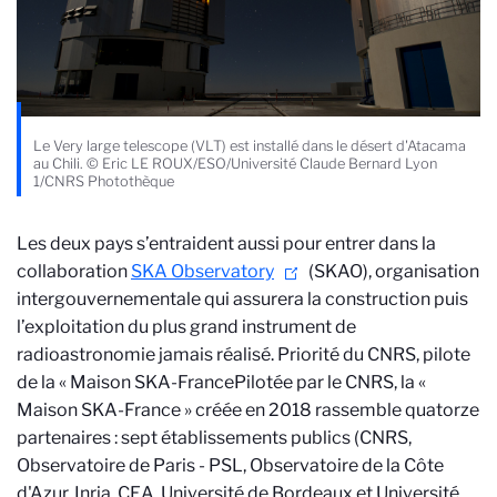
Le Very large telescope (VLT) est installé dans le désert d'Atacama
au Chili. © Eric LE ROUX/ESO/Université Claude Bernard Lyon
1/CNRS Photothèque
Les deux pays s’entraident aussi pour entrer dans la
collaboration
SKA Observatory
(SKAO), organisation
intergouvernementale qui assurera la construction puis
l’exploitation du plus grand instrument de
radioastronomie jamais réalisé. Priorité du CNRS, pilote
de la « Maison SKA-France
Pilotée par le CNRS, la «
Maison SKA-France » créée en 2018 rassemble quatorze
partenaires : sept établissements publics (CNRS,
Observatoire de Paris - PSL, Observatoire de la Côte
d'Azur, Inria, CEA, Université de Bordeaux et Université