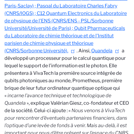
Paris-Saclay) ; Pasqal du Laboratoire Charles Fabry
(CNRS/IOGS) ; C12 Quantum Electronics du Laboratoire
de physique de l’ENS (CNRS/ENS - PSL/Sorbonne
Université/Université de Paris) ; Qubit Pharmaceuticals
du Laboratoire de chimie théorique et de l'Institut
parisien de chimie physique et théorique
(CNRS/Sorbonne Université).
. Ainsi,
Quandela
a
développé un processeur pour le calcul quantique pour
lequel le support de l’information est le photon. Elle
présentera à VivaTech la première source intégrée de
qubits photoniques au monde, Prometheus, première
brique de leur futur ordinateur quantique optique qui
«
incarne l’avance technique et technologique de
Quandela
», explique Valérian Giesz, co-fondateur et CEO
de la société. Celui-ci ajoute : «
Nous venons à VivaTech
pour rencontrer d’éventuels partenaires financiers, dans
l’optique d’une levée de fonds à venir. Mais au-delà, il est
important pour nous d’être présent sur l’espace du CNRS