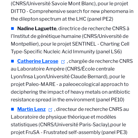
(CNRS/Université Savoie Mont Blanc), pour le projet
DITTO -
Comprehensive search for new phenomena in
the dilepton spectrum at the LHC (panel PE2)
Nadine Laguette
, directrice de recherche CNRS à
l’Institut de génétique humaine (CNRS/Université de
Montpellier), pour le projet SENTINEL -
Charting Cell
Type-Specific Nucleic Acid Immunity (panel LS6)
Catherine Larose
, chargée de recherche CNRS
au Laboratoire Ampère (CNRS/École centrale
Lyon/Insa Lyon/Université Claude Bernard), pour le
projet Paleo-MARE -
a paleoecological approach to
deciphering the impact of heavy metals on antibiotic
resistance spread in the environment (panel PE10)
Martin Lenz
, directeur de recherche CNRS au
Laboratoire de physique théorique et modèles
statistiques (CNRS/Université Paris-Saclay),pour le
projet FruSA -
Frustrated self-assembly (panel PE3)