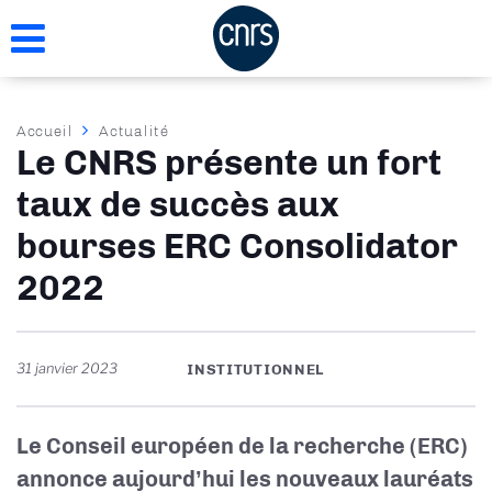
Aller
au
contenu
principal
Fil
Accueil
Actualité
Le CNRS présente un fort
d'Ariane
taux de succès aux
bourses ERC Consolidator
2022
31 janvier 2023
INSTITUTIONNEL
Le Conseil européen de la recherche (ERC)
annonce aujourd’hui les nouveaux lauréats