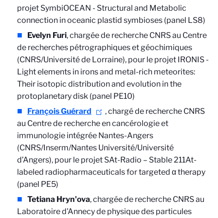
projet SymbiOCEAN -
Structural and Metabolic
connection in oceanic plastid symbioses (panel LS8)
Evelyn Furi
, chargée de recherche CNRS au Centre
de recherches pétrographiques et géochimiques
(CNRS/Université de Lorraine), pour le projet IRONIS -
Light elements in irons and metal-rich meteorites:
Their isotopic distribution and evolution in the
protoplanetary disk (panel PE10)
François Guérard
, chargé de recherche CNRS
au Centre de recherche en cancérologie et
immunologie intégrée Nantes-Angers
(CNRS/Inserm/Nantes Université/Université
d’Angers), pour le projet SAt-Radio –
Stable 211At-
labeled radiopharmaceuticals for targeted α therapy
(panel PE5)
Tetiana Hryn'ova
, chargée de recherche CNRS au
Laboratoire d'Annecy de physique des particules