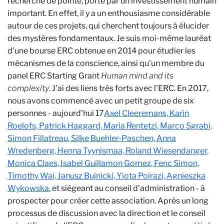
recherche de pointe, porté par un investissement humain
important. En effet, il y a un enthousiasme considérable
autour de ces projets, qui cherchent toujours à élucider
des mystères fondamentaux. Je suis moi-même lauréat
d’une bourse ERC obtenue en 2014 pour étudier les
mécanismes de la conscience, ainsi qu’un membre du
panel ERC Starting Grant
Human mind and its
complexity
. J’ai des liens très forts avec l’ERC. En 2017,
nous avons commencé avec un petit groupe de six
personnes - aujourd’hui 17
Axel Cleeremans, Karin
Roelofs, Patrick Haggard, Maria Rentetzi, Marco Sgrabi,
Simon Fillatreau, Silke Buehler-Paschen, Anna
Wredenberg, Henna Tyynismaa, Roland Wiesendanger,
Monica Claes, Isabel Guillamon Gomez, Fenc Simon,
Timothy Wai, Janusz Bujnicki, Yiota Poirazi, Agnieszka
Wykowska.
et siégeant au conseil d’administration - à
prospecter pour créer cette association. Après un long
processus de discussion avec la direction et le conseil