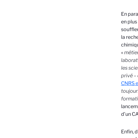
En para
en plus 
souffle
la rech
chimiq
«
métier
laborato
les sci
privé –
CNRS e
toujour
formati
lanceme
d’un CA
Enfin, 