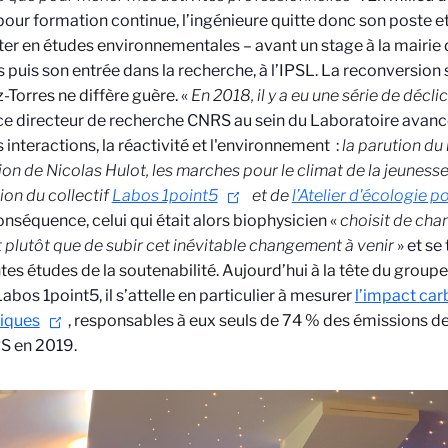
our formation continue, l’ingénieure quitte donc son poste e
er en études environnementales – avant un stage à la mairie 
s puis son entrée dans la recherche, à l’IPSL. La reconversion 
-Torres ne diffère guère. «
En 2018, il y a eu une série de décl
ce directeur de recherche CNRS au sein du Laboratoire avan
s interactions, la réactivité et l'environnement
:
la parution du 
on de Nicolas Hulot, les marches pour le climat de la jeunesse 
tion du collectif
Labos 1point5
et de
l’Atelier d'écologie p
onséquence, celui qui était alors biophysicien «
choisit de ch
 plutôt que de subir cet inévitable changement à venir
» et se
tes études de la soutenabilité. Aujourd’hui à la tête du grou
abos 1point5, il s’attelle en particulier à mesurer
l’impact car
fiques
, responsables à eux seuls de 74 % des émissions de 
S en 2019.