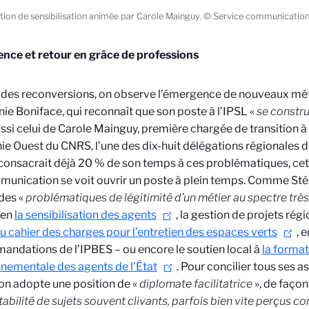
tion de sensibilisation animée par Carole Mainguy. © Service communicati
nce et retour en grâce de professions
 des reconversions, on observe l’émergence de nouveaux métie
ie Boniface, qui reconnaît que son poste à l’IPSL «
se constru
ussi celui de Carole Mainguy, première chargée de transition à
ie Ouest du CNRS, l’une des dix-huit délégations régionales d
 consacrait déjà 20 % de son temps à ces problématiques, ce
unication se voit ouvrir un poste à plein temps. Comme Stép
des «
problématiques de légitimité d’un métier au spectre très
ien
la sensibilisation des agents
, la gestion de projets régi
 cahier des charges pour l’entretien des espaces verts
, 
ndations de l’IPBES – ou encore le soutien local à
la format
nementale des agents de l’État
. Pour concilier tous ses a
ion adopte une position de «
diplomate facilitatrice
», de façon
tabilité de sujets souvent clivants, parfois bien vite perçus 