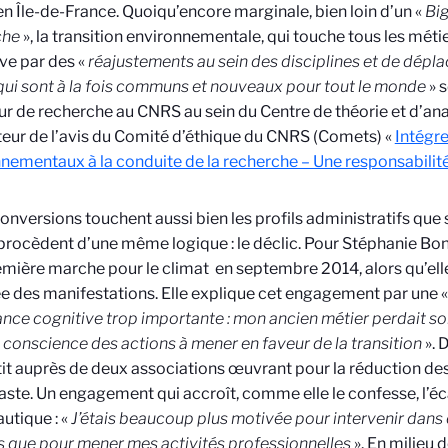
en Île-de-France. Quoiqu’encore marginale, bien loin d’un «
Big
che
», la transition environnementale, qui touche tous les méti
ve par des «
réajustements au sein des disciplines et de dépl
qui sont à la fois communs et nouveaux pour tout le monde
» s
ur de recherche au CNRS au sein du Centre de théorie et d’ana
eur de l’avis du Comité d’éthique du CNRS (Comets) «
Intégre
nementaux à la conduite de la recherche – Une responsabilit
onversions touchent aussi bien les profils administratifs que 
procèdent d’une même logique : le déclic. Pour Stéphanie Bon
emière marche pour le climat
en septembre 2014, alors qu’el
e des manifestations. Elle explique cet engagement par une 
nce cognitive trop importante : mon ancien métier perdait so
 conscience des actions à mener en faveur de la transition
». 
tit auprès de deux associations œuvrant pour la réduction des
ste. Un engagement qui accroît, comme elle le confesse, l’éc
autique : «
J’étais beaucoup plus motivée pour intervenir dans 
 que pour mener mes activités professionnelles
». En milieu 