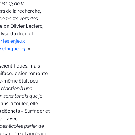
 Bang de la
ers de la recherche,
acements vers des
elon Olivier Leclerc,
lyse du droit et
r les enjeux
é éthique
».
scientifiques, mais
iface, le sien remonte
le-même était peu
«
réaction à une
n sens tandis que je
Dans la foulée, elle
 déchets – Surfrider et
art avec
des écoles parler de
de carrière et après un