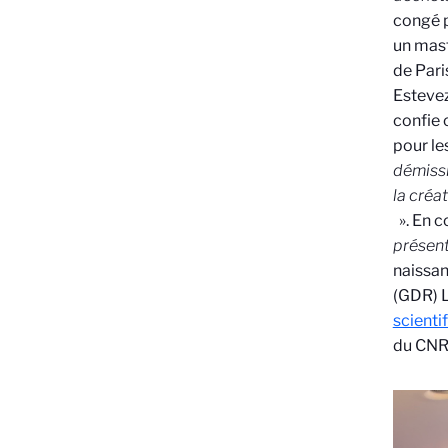
congé p
un mast
de Pari
Estevez
confie 
pour le
démissi
la créa
». En c
présent
naissan
(GDR) L
scienti
du CNR