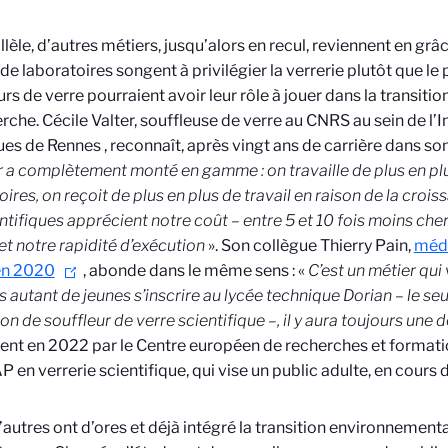
llèle, d’autres métiers, jusqu’alors en recul, reviennent en grâc
de laboratoires songent à privilégier la verrerie plutôt que le 
urs de verre pourraient avoir leur rôle à jouer dans la transit
erche. Cécile Valter, souffleuse de verre au CNRS au sein de l’I
ues de Rennes
, reconnaît, après vingt ans de carrière dans so
 a complètement monté en gamme : on travaille de plus en pl
ires, on reçoit de plus en plus de travail en raison de la croissa
entifiques apprécient notre coût – entre 5 et 10 fois moins cher
 et notre rapidité d’exécution
». Son collègue Thierry Pain,
méda
n 2020
, abonde dans le même sens : «
C’est un métier qui
s autant de jeunes s’inscrire au lycée technique Dorian – le seu
on de souffleur de verre scientifique –, il y aura toujours un
nt en 2022 par le Centre européen de recherches et formatio
P en verrerie scientifique, qui vise un public adulte, en cours
d’autres ont d’ores et déjà intégré la transition environnementa