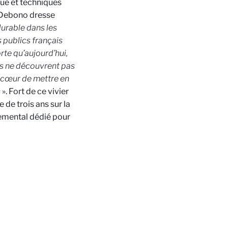
ue et techniques
e Debono dresse
urable dans les
 publics français
rte qu’aujourd’hui,
es ne découvrent pas
à cœur de mettre en
s
». Fort de ce vivier
de trois ans sur la
emental dédié pour