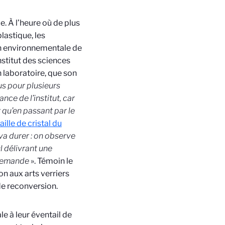
e. À l’heure où de plus
plastique, les
ion environnementale de
nstitut des sciences
n laboratoire, que son
us pour plusieurs
nce de l’institut, car
 qu’en passant par le
ille de cristal du
 va durer : on observe
l délivrant une
e demande
». Témoin le
n aux arts verriers
 de reconversion.
le à leur éventail de