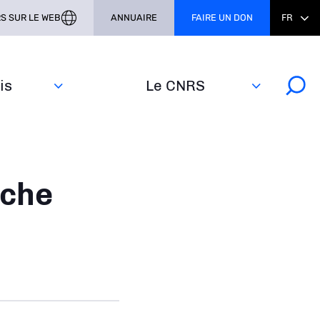
S SUR LE WEB
ANNUAIRE
FAIRE UN DON
FR
s‎
Le CNRS
rche