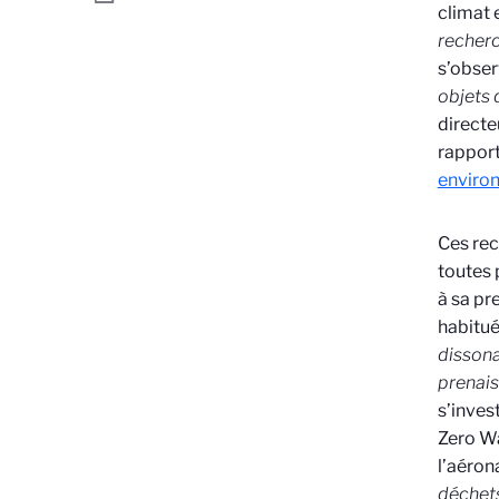
climat 
recher
s’obser
objets 
directe
rapport
environ
Ces rec
toutes 
à sa pr
habitué
dissona
prenais
s’inves
Zero Wa
l’aéron
déchets