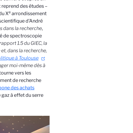
t reprend des études –
e
du X
arrondissement
scientifique d’André
ics dans la recherche
,
cé de spectroscopie
rapport 1.5 du GIEC, la
et, dans la recherche,
olitique à Toulouse
anger moi-même dès à
 tourne vers les
pement de recherche
bone des achats
gaz à effet du serre