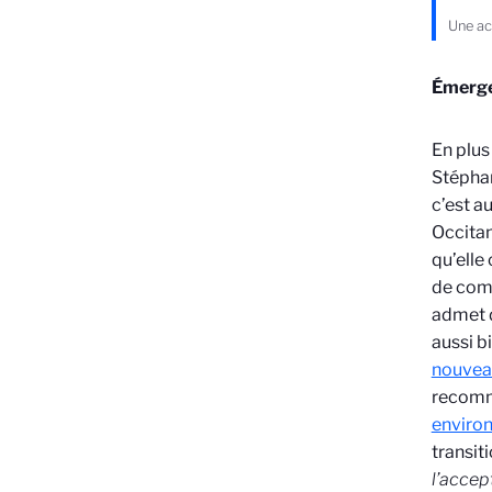
Une ac
Émerge
En plus
Stéphan
c’est a
Occitan
qu’elle
de comm
admet 
aussi b
nouveau
recomma
environ
transit
l’accep