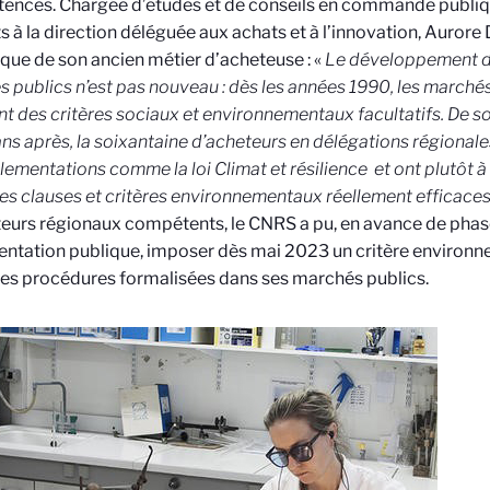
ences. Chargée d’études et de conseils en commande publiq
s à la direction déléguée aux achats et à l’innovation, Auror
rique de son ancien métier d’acheteuse : «
Le développement d
 publics n’est pas nouveau : dès les années 1990, les marchés
nt des critères sociaux et environnementaux facultatifs. De so
ans après, la soixantaine d’acheteurs en délégations régional
lementations comme la loi Climat et résilience
et ont plutôt 
es clauses et critères environnementaux réellement efficace
eurs régionaux compétents, le CNRS a pu, en avance de phase 
ntation publique, imposer dès mai 2023 un critère environn
les procédures formalisées dans ses marchés publics.