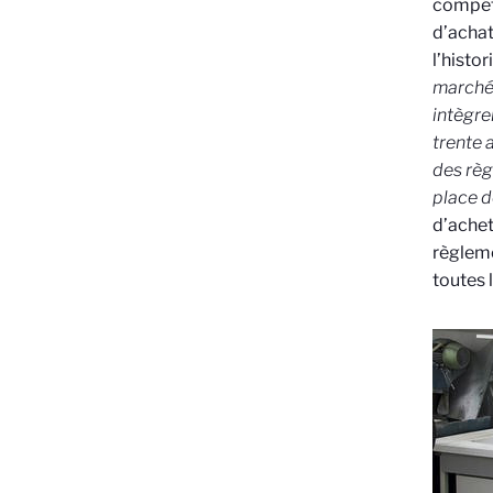
compét
d’achat
l’histo
marchés
intègre
trente 
des règ
place d
d’achet
règleme
toutes 