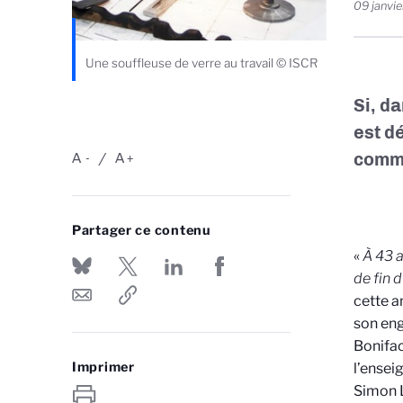
09 janvi
Une souffleuse de verre au travail © ISCR
Si, d
est d
comme
A
A
-
+
Partager ce contenu
«
À 43 a
de fin 
cette a
son en
Bonifac
Imprimer
l’ensei
Simon L