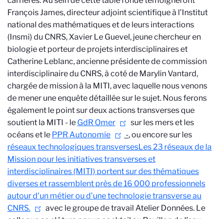
carrières. Au sein de cette table ronde témoigneront
François James, directeur adjoint scientifique à l’Institut
national des mathématiques et de leurs interactions
(Insmi) du CNRS, Xavier Le Guevel, jeune chercheur en
biologie et porteur de projets interdisciplinaires et
Catherine Leblanc, ancienne présidente de commission
interdisciplinaire du CNRS, à coté de Marylin Vantard,
chargée de mission à la MITI, avec laquelle nous venons
de mener une enquête détaillée sur le sujet. Nous ferons
également le point sur deux actions transverses que
soutient la MITI - le
GdR Omer
sur les mers et les
océans et le
PPR Autonomie
-
, ou encore sur les
réseaux technologiques transverses
Les 23 réseaux de la
Mission pour les initiatives transverses et
interdisciplinaires (MITI) portent sur des thématiques
diverses et rassemblent près de 16 000 professionnels
autour d’un métier ou d’une technologie transverse au
CNRS.
avec le groupe de travail Atelier Données. Le