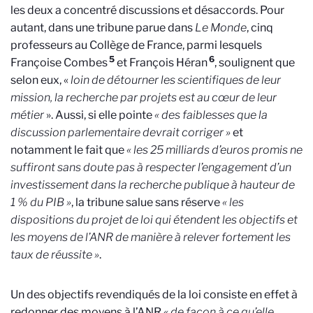
les deux a concentré discussions et désaccords. Pour
autant, dans une tribune parue dans
Le Monde
, cinq
professeurs au Collège de France, parmi lesquels
5
6
Françoise Combes
et François Héran
, soulignent que
selon eux, «
loin de détourner les scientifiques de leur
mission, la recherche par projets est au cœur de leur
métier
». Aussi, si elle pointe
« des faiblesses que la
discussion parlementaire devrait corriger »
et
notamment le fait que
« les 25 milliards d’euros promis ne
suffiront sans doute pas à respecter l’engagement d’un
investissement dans la recherche publique à hauteur de
1 % du PIB »
, la tribune salue sans réserve
« les
dispositions du projet de loi qui étendent les objectifs et
les moyens de l’ANR de manière à relever fortement les
taux de réussite »
.
Un des objectifs revendiqués de la loi consiste en effet à
redonner des moyens à l’ANR
« de façon à ce qu’elle