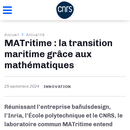
Aller
au
contenu
principal
Fil
Accueil
Actualité
MATritime : la transition
d'Ariane
maritime grâce aux
mathématiques
25 septembre 2024
INNOVATION
Réunissant l’entreprise bañulsdesign,
l’Inria, l’École polytechnique et le CNRS, le
laboratoire commun MATritime entend