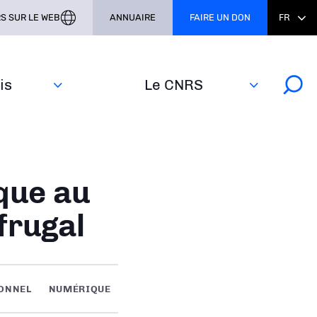
S SUR LE WEB
ANNUAIRE
FAIRE UN DON
FR
s‎
Le CNRS
ique au
frugal
IONNEL
NUMÉRIQUE