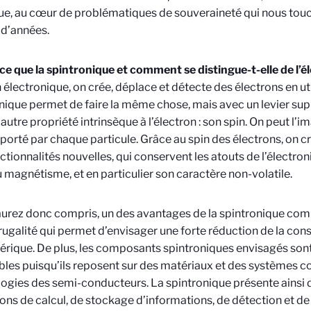
ue, au cœur de problématiques de souveraineté qui nous touc
 d’années.
ce que la spintronique et comment se distingue-t-elle de l’é
n électronique, on crée, déplace et détecte des électrons en uti
nique permet de faire la même chose, mais avec un levier su
 autre propriété intrinsèque à l’électron : son spin. On peut l
porté par chaque particule. Grâce au spin des électrons, on c
ctionnalités nouvelles, qui conservent les atouts de l’électron
 magnétisme, et en particulier son caractère non-volatile.
aurez donc compris, un des avantages de la spintronique comp
frugalité qui permet d’envisager une forte réduction de la c
rique. De plus, les composants spintroniques envisagés son
bles puisqu’ils reposent sur des matériaux et des systèmes c
ogies des semi-conducteurs. La spintronique présente ainsi d
ons de calcul, de stockage d’informations, de détection et d