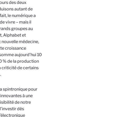
cours des deux
duisons autant de
ait, le numérique a
e vivre – mais il
grands groupes au
t, Alphabet et
 : nouvelle médecine,
tte croissance
nsomme aujourd’hui 10
30 % de la production
criticité de certains
.
la spintronique pour
 innovantes à une
sibilité de notre
’investir dès
’électronique