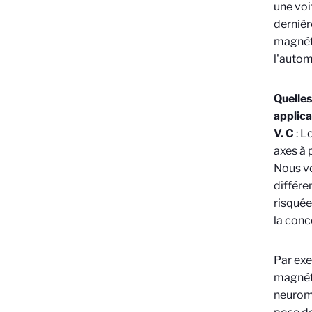
une voi
dernièr
magnéto
l'autom
Quelles
applica
V. C
: L
axes à 
Nous v
différe
risquée
la conc
Par exe
magnéti
neuromo