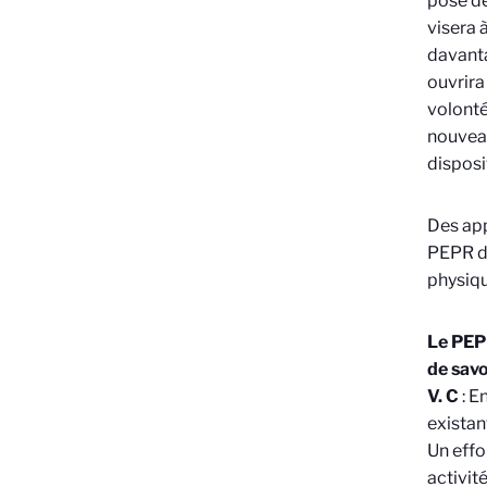
pose de
visera 
davanta
ouvrira
volonté
nouveau
disposi
Des app
PEPR de
physiqu
Le PEPR
de savo
V. C
: E
existan
Un effo
activit