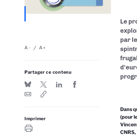
Le pr
explo
par l
A
A
spint
-
+
frugal
d’eur
Partager ce contenu
progr
Dans qu
(pour l
Imprimer
Vincen
CNRS, T