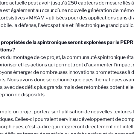
ture actuelle peut avoir jusqu’à 250 capteurs de mesure liés à
e est également au cœur d’une nouvelle génération de mémoi
résistives « MRAM » utilisées pour des applications dans 
obile, la défense, l'aérospatiale et l'électronique grand public
 propriétés de la spintronique seront explorées par le PEPR 
tions ?
ors du montage de ce projet, la communauté spintronique étai
prioriser et les actions qui permettront d’augmenter l’impact
oyons émerger de nombreuses innovations prometteuses à d
nts. Nous avons donc sélectionné quelques thématiques avanc
s, avec des défis plus grands mais des retombées potentielle
eption de dispositifs.
mple, un projet portera sur l’utilisation de nouvelles texture
ques. Celles-ci pourraient servir au développement de com
rphiques, c'est-à-dire qui intégreront directement de l’intelli