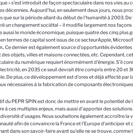
ue » s’est introduit de façon spectaculaire dans nos vies au 
es décennies. Aujourd’hui, en seulement deux jours, nous pro
 que sur la période allant du début de l’humanité à 2003. De f
é un changement sociétal – il modifie largement nos façons d
 aussi le monde économique, puisque quatre des cinq plus 
n termes de capital sont issus de ce secteur
Apple, Microsof
n.
. Ce dernier est également source d’opportunités évidentes
t des objets, villes et maisons connectées, etc. Cependant, ce
ulaire du numérique requiert énormément d’énergie. S’il co
électricité, en 2035 ce seuil devrait être compris entre 20 et 
e. De plus, ce développement est d’ores et déjà affecté par la 
ux nécessaires à la fabrication de composants électroniques
tif du PEPR SPIN est donc de mettre en avant le potentiel de 
e à ces multiples enjeux, mais aussi d'apporter des solutions
diversité d’usages. Nous souhaitons également accroître la vi
uté afin de convaincre la France et l’Europe d’anticiper et d
ant dans son savoir-faire avant qu’elle ne se trouve, comme l