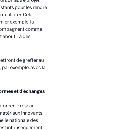
on. Un autre projet
stants pour les rendre
o-calibrer. Cela
nier exemple, la
s accompagnent comme
 aboutir à des
ettront de greffer au
 par exemple, avec la
formes et d’échanges
nforcer le réseau
matériaux innovants.
elle nationale des
 est intrinsèquement