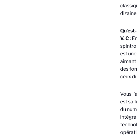
classiq
dizaine
Qu’est-
V. C
: E
spintro
est une
aimant 
des fon
ceux du
Vous l’
est sa 
du numé
intégra
technol
opérati