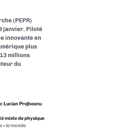
rche (PEPR)
 janvier. Piloté
he innovante en
umérique plus
,13 millions
cteur du
ec Lucian Prejbeanu
té mixte de physique
e « le monde