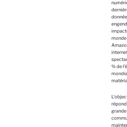
numériq
dernièr
données
engendr
impacte
monde e
Amazo
interne
spectac
% de l’
mondial
matéria
L’objec
répondr
grande 
communa
mainten