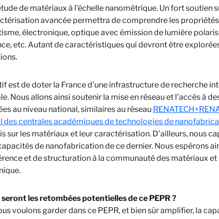
l’étude de matériaux à l’échelle nanométrique. Un fort soutien 
ctérisation avancée permettra de comprendre les propriétés 
sme, électronique, optique avec émission de lumière polaris
ce, etc. Autant de caractéristiques qui devront être exploré
ions.
tif est de doter la France d'une infrastructure de recherche in
e. Nous allons ainsi soutenir la mise en réseau et l’accès à de
iées au niveau national, similaires au réseau
RENATECH+
RENAT
l des centrales académiques de technologies de nanofabricat
s sur les matériaux et leur caractérisation. D’ailleurs, nous 
 capacités de nanofabrication de ce dernier. Nous espérons a
rence et de structuration à la communauté des matériaux et s
nique.
 seront les retombées potentielles de ce PEPR ?
ous voulons garder dans ce PEPR, et bien sûr amplifier, la cap