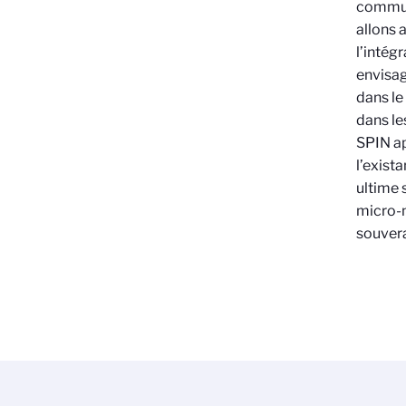
communa
allons 
l’intég
envisag
dans le
dans le
SPIN ap
l’exista
ultime 
micro-n
souvera