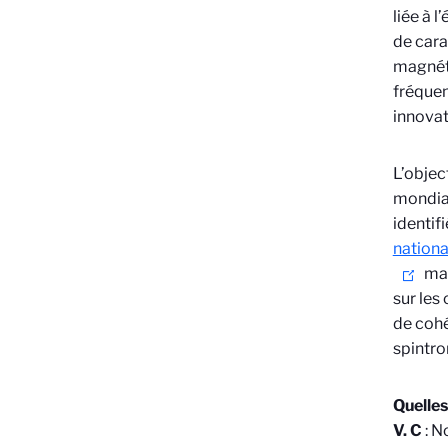
liée à 
de cara
magnéti
fréquen
innovat
L’objec
mondial
identif
nationa
mai
sur les
de cohé
spintro
Quelles
V. C
: N