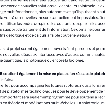
s défis en termes de matériaux, de fabrication et de concepti
à amener de nouvelles solutions aux capteurs spintronique exi
ge multifonctionnels, plus autonomes et qu’ils puissent s’aut
 la voie à de nouvelles mesures actuellement impossibles. Der
 d’utiliser les ondes de spin et les courants de spin qui le
 support de traitement de l’information. Ce domaine pourrait
tifs de logique et de calculs à faible coût énergétique.
els à projet seront également ouverts à mi-parcours et perm
 nouvelles idées aux interfaces avec d’autres communautés,
e quantique, la photonique ou encore la biologie.
 soutient également la mise en place d’un réseau de plate
ir-faire.
n effet, pour accompagner les futures ruptures, nous allons re
t de plateformes technologiques pour le développement de 
rt important sera également programmé pour soutenir à l’éch
és en théorie et modélisations multi-échelles. La spintronique