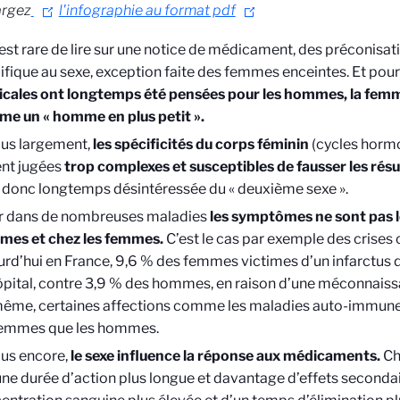
argez
l'infographie au format pdf
l est rare de lire sur une notice de médicament, des préconisa
ifique au sexe, exception faite des femmes enceintes. Et pour
cales ont longtemps été pensées pour les hommes, la fem
e un « homme en plus petit ».
lus largement,
les spécificités du corps féminin
(cycles horm
ent jugées
trop complexes et susceptibles de fausser les résu
t donc longtemps désintéressée du « deuxième sexe ».
r dans de nombreuses maladies
les symptômes ne sont pas 
es et chez les femmes.
C’est le cas par exemple des crises 
urd’hui en France, 9,6 % des femmes victimes d’un infarctu
hôpital, contre 3,9 % des hommes, en raison d’une méconnai
ême, certaines affections comme les maladies auto-immun
femmes que les hommes.
lus encore,
le sexe influence la réponse aux médicaments.
Ch
une durée d’action plus longue et davantage d’effets secondai