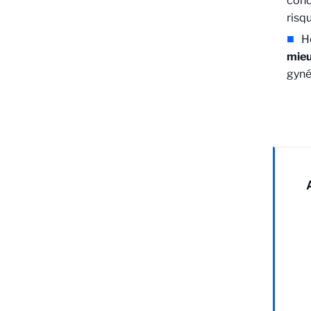
conc
risqu
H
mieu
gyné