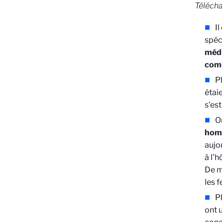
Téléch
I
spéc
médi
comm
P
étai
s’es
O
homm
aujo
à l’
De m
les 
P
ont 