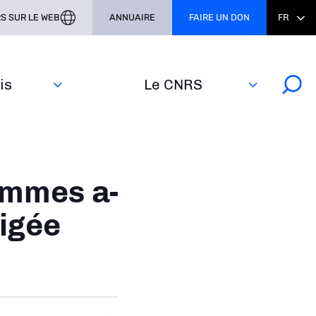
S SUR LE WEB
ANNUAIRE
FAIRE UN DON
FR
s‎
Le CNRS
emmes a-
ligée