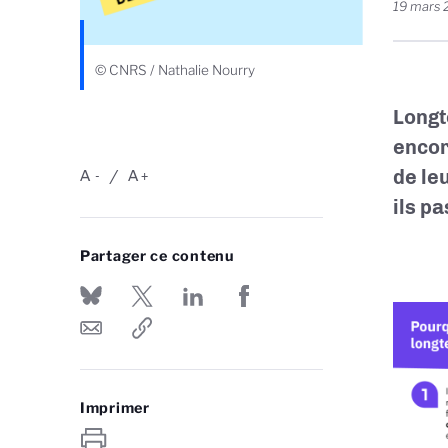
19 mars
© CNRS / Nathalie Nourry
Longt
encor
de le
A
A
-
+
ils p
Partager ce contenu
Imprimer