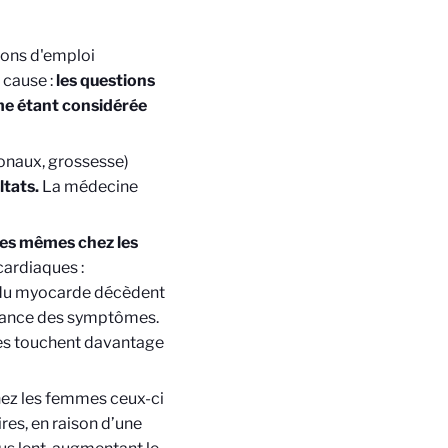
tions d'emploi
 cause :
les questions
me étant considérée
onaux, grossesse)
ltats.
La médecine
les mêmes chez les
cardiaques :
s du myocarde décèdent
ssance des symptômes.
es touchent davantage
ez les femmes ceux-ci
res, en raison d’une