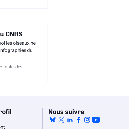
 du CNRS
oi les oiseaux ne
 infographies du
e-toutes-les-
ofil
Nous suivre
nt