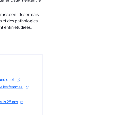
us lent, augmentant le
mmes sont désormais
 et des pathologies
t enfin étudiées.
and oubli
ge les femmes
puis 25 ans