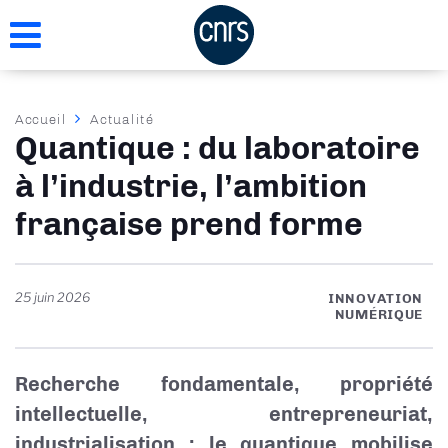
Aller
au
contenu
principal
Fil
Accueil
Actualité
Quantique : du laboratoire
d'Ariane
à l’industrie, l’ambition
française prend forme
25 juin 2026
INNOVATION
NUMÉRIQUE
Recherche fondamentale, propriété
intellectuelle, entrepreneuriat,
industrialisation : le quantique mobilise