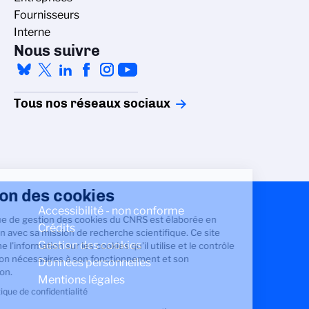
Fournisseurs
Interne
Nous suivre
Tous nos réseaux sociaux
Gestion des cookies
Accessibilité - non conforme
La politique de gestion des cookies du CNRS est élaborée en
Crédits
adéquation avec sa mission de recherche scientifique. Ce site
Gestion des cookies
vous donne l’information sur les cookies qu’il utilise et le contrôle
de ceux non nécessaires à son fonctionnement et son
Données personnelles
amélioration.
Mentions légales
Lire la politique de confidentialité