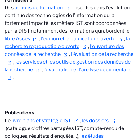
Des
actions de formation
, inscrites dans l’évolution
continue des technologies de l’information qui a
fortement impacté les métiers IST, sont coordonnées
par la DIST notamment des formations qui abordent le
libre Accès
,
l’édition et la publication ouverte
,
la
recherche reproductible ouverte
,
l’ouverture des
données de la recherche
,
l’évaluation de la recherche
,
les services et les outils de gestion des données de
la recherche
,
l’exploration et l’analyse documentaire
.
Publications
Le
livre blanc et stratégie IST
,
les dossiers
(catalogue d’offres partagées IST, compte-rendu de
colloques, résultats d’enquête…),
les études